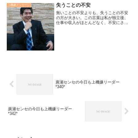
失うことの不安
上機嫌メッセージ
無いことの不安よりも、失うことの不安
の方が大きい。この言葉は私が独立後、
仕事や収入がほとんどなく、不安にさい
なまれていた時に、ある経営者の方が言
っ下さった言葉です。現在、60歳にな
り、この言葉を実感としてわかります。
不安を感じる時、「諸法無...
廣瀬センセの今日も上機嫌リーダー
*340*
廣瀬センセの今日も上機嫌リーダー
*342*