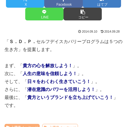
X
Facebook
はてブ
LINE
コピー
2014.09.10
2014.09.28
「
Ｓ．Ｄ．Ｐ．
セルフデイスカバリープログラムは５つの
生き方」を提案します。
まず、「
貴方の心を解放しよう！
」。
次に、「
人生の意味を信頼しよう！
」。
そして、「
日々をわくわく生きていこう！
」。
さらに、「
潜在意識のパワーを活用しよう！
」。
最後に、「
貴方というブランドを立ち上げていこう！
」
です。