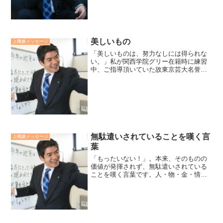
宇宙・大自然の摂理は人の...
美しいもの
上機嫌メッセージ
「美しいものは、努力なしには得られな
い。」私が関西学院グリー在籍時に練習
中、ご指導頂いていた故東京芸大名誉教
授、畑中良輔先生より頂いた言葉です。
「真に目的に適ったものは、美しい。」
技術屋だった私の父が、ライカのカメラ
を手入れしながら、言った...
無駄遣いされていることを嘆く言
上機嫌メッセージ
葉
「もったいない！」。本来、そのものの
価値が発揮されず、無駄遣いされている
ことを嘆く言葉です。人・物・金・情報
の経営資源のなかで、最ももったいない
と私が思っているのは人です。それは決
して安易にリストラすることではありま
せん。一人ひとりを活かし...