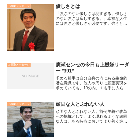
優しさとは
上機嫌メッセージ
「強さのない優しさは弱すぎる。優しさ
のない強さは寂しすぎる。」幸福な人生
には強さと優しさが必要です。強さとは
力です。財力、能力などです。優しさと
は愛です。家族愛、利他愛などです。力
だけを追い求め固執した人の人生は孤独
です。しかし、力がないと...
廣瀬センセの今日も上機嫌リーダ
上機嫌メッセージ
ー *391*
求める相手は自分自身の内にある生命的
潜在意識です。他人や周りに願望実現を
求めていても、10の内、１も手に入らな
いでしょう。貴方を愛に満たされ、豊か
にし、幸福にしてくれるものは貴方自身
の内ににいる生命的原理です。それは、
頑固な人とぶれない人
上機嫌メッセージ
宇宙の無限の智慧と力と...
頑固な人とぶれない人。前例主義や改革
への抵抗として、よく現れるような頑固
な人は、ある時点においてより善く進展
させる為に考えられた秩序やルールを固
定的なものととらえています。ぶれない
人は、宇宙・大自然の摂理に忠実です。