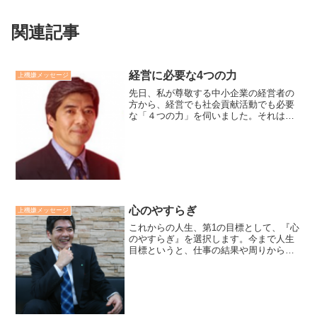
関連記事
経営に必要な4つの力
上機嫌メッセージ
先日、私が尊敬する中小企業の経営者の
方から、経営でも社会貢献活動でも必要
な「４つの力」を伺いました。それはリ
ーダーの「気力」「知力」「行動力」
「財力」だとキッパリと言われました。
実践してきた人のコトバには、力があり
ました。廣瀬センセの今日も...
心のやすらぎ
上機嫌メッセージ
これからの人生、第1の目標として、『心
のやすらぎ』を選択します。今まで人生
目標というと、仕事の結果や周りからの
評価と外的な要因（成功）に焦点を当て
てきました。62歳になって、「人生の目
的は成功ではなく、幸福だ」と思えるよ
うになりました。「幸...