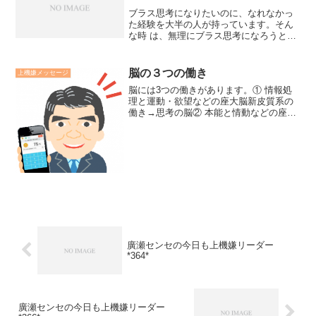
ブラス思考になりたいのに、なれなかっ
た経験を大半の人が持っています。そん
な時 は、無理にブラス思考になろうとせ
せず、「ブレイクスルー思考」的に観て
みることです。ブレイクスルー思考とは
宇宙大自然の摂理から、起こっている現
脳の３つの働き
上機嫌メッセージ
象の意味を問うことです...
脳には3つの働きがあります。① 情報処
理と運動・欲望などの座大脳新皮質系の
働き→思考の脳② 本能と情動などの座
旧・古皮質系の働き→心の脳③ 覚醒と睡
眠のリズム・姿勢保持や防御反応・ホメ
オスタシス（脈博などの恒常性）などの
座脳幹・脊髄系の働き...
廣瀬センセの今日も上機嫌リーダー
*364*
廣瀬センセの今日も上機嫌リーダー