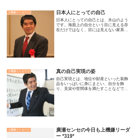
日本人にとっての自己
上機嫌メッセージ
日本人にとっての自己とは、氷山のよう
です。海面上の自分という目に見える存
在だけではなく、目には見えない家系や
社会、さらに時空を超えた宇宙大自然と
いう海面下に広がる大きな存在をも含め
たものとして直感しているようです。近
年ブームのバワースポット...
真の自己実現の姿
上機嫌メッセージ
自己実現とは、地位や財産といった装飾
品をいっぱいに身にまとい、自分を飾
り、見栄や世間体を満たすことなどでは
決してない。逆に、そういう飾りを脱ぎ
捨てた裸の自分自身を輝かせていくこと
だ。『いのち』を燃焼させて生きるプロ
セスこそが真の自己実現の姿...
廣瀬センセの今日も上機嫌リーダ
上機嫌メッセージ
ー *319*