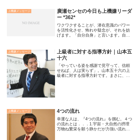
廣瀬センセの今日も上機嫌リーダ
上機嫌メッセージ
ー *362*
ワクワクすることが、潜在意識のパワー
を活性化させ、怖れや疑念が、それを妨
げます。「自分自身」と言います。自身
を潜在意識だとしたら、それを活かすも
殺すも自分です。潜在意識のパワーを発
揮するうえで、いかにワクワクすること
上級者に対する指導方針｜山本五
上機嫌メッセージ
良い気分になることを増や...
十六
「やっている姿を感謝で見守って、信頼
せねば、人は実らず」。山本五十六の上
級者に対する指導方針です。まさに、エ
ンパワーメント（権限委譲、力づけ）の
在り方です。権限委譲の成功するか否か
は、指導者に感謝と信頼の心があるか否
かにかかっています。私自...
4つの流れ
上機嫌メッセージ
幸運な人は、『4つの流れ』を掴む。４つ
の流れとは．．．1.宇宙・大自然の摂理
万物ね繁栄を願う静かだが力強い流れ。
2.先天的な運命の流れ業を浄化し、魂が
昇華する為の流れ。3.時代な流れ科学技