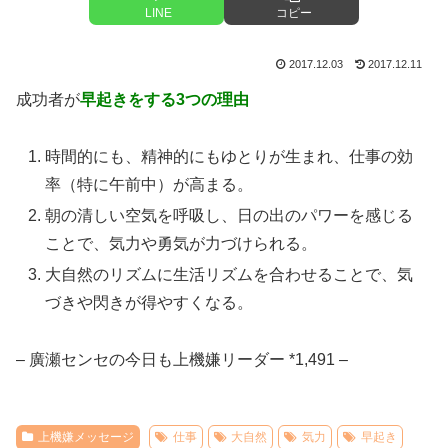
LINE
コピー
2017.12.03
2017.12.11
成功者が
早起きをする3つの理由
時間的にも、精神的にもゆとりが生まれ、仕事の効
率（特に午前中）が高まる。
朝の清しい空気を呼吸し、日の出のパワーを感じる
ことで、気力や勇気が力づけられる。
大自然のリズムに生活リズムを合わせることで、気
づきや閃きが得やすくなる。
– 廣瀬センセの今日も上機嫌リーダー *1,491 –
上機嫌メッセージ
仕事
大自然
気力
早起き