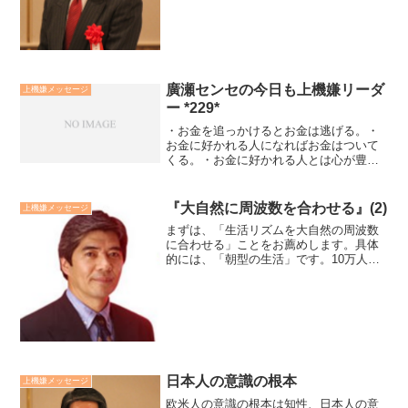
術や社会システムの変化の流れ4.自らつ
くる流れ1.2...
廣瀬センセの今日も上機嫌リーダ
上機嫌メッセージ
ー *229*
・お金を追っかけるとお金は逃げる。・
お金に好かれる人になればお金はついて
くる。・お金に好かれる人とは心が豊か
な人。・お金持ちだから豊かになるので
はなく、心豊かな人だから豊かになって
いくんだ。この言葉は、あるお金持ちの
『大自然に周波数を合わせる』(2)
上機嫌メッセージ
経営者の方から教えて頂い...
まずは、「生活リズムを大自然の周波数
に合わせる」ことをお薦めします。具体
的には、「朝型の生活」です。10万人の
方々と関わってきて、朝型の人に共通し
ていることは、1. 心身ともに健康。2. 仕
事の生産性が高い。3. 心がポジティブ。
4. 幸運...
日本人の意識の根本
上機嫌メッセージ
欧米人の意識の根本は知性、日本人の意