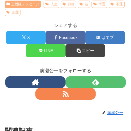
上機嫌メッセージ
人生
節目
波
幸運
不運
苦難
シェアする
X
Facebook
はてブ
LINE
コピー
廣瀬公一をフォローする
廣瀬公一
関連記事