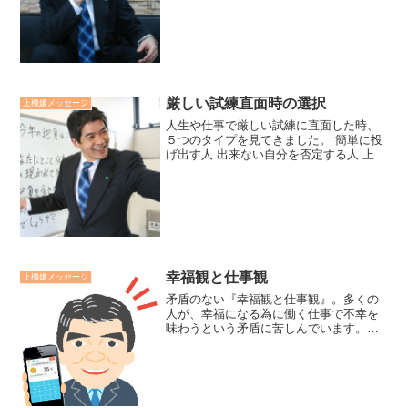
会社の伊勢神宮参拝のものです。伊勢神
宮には式年遷宮の年、平成25年以来、参
拝できておりませんが、...
厳しい試練直面時の選択
上機嫌メッセージ
人生や仕事で厳しい試練に直面した時、
５つのタイプを見てきました。 簡単に投
げ出す人 出来ない自分を否定する人 上手
くいかないことを続ける人 一度離れて、
再び立ち上がる人 一度離れて、方法や目
的、目標を変える人様々な選択がありま
す。廣瀬センセ...
幸福観と仕事観
上機嫌メッセージ
矛盾のない『幸福観と仕事観』。多くの
人が、幸福になる為に働く仕事で不幸を
味わうという矛盾に苦しんでいます。幸
福とは持続可能な幸福を実感する能力
（幸福力）。仕事は金銭だけではなく、
働くことで人間力（苦難対応力・上機嫌
力・他喜能力）を鍛え開発し...