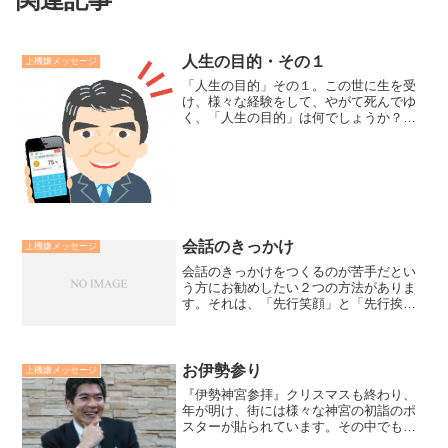
人生の目的・その１
上機嫌メッセージ
「人生の目的」その１。この世に生を受
け、様々な経験をして、やがて死んでゆ
く、「人生の目的」は何でしょうか？そ
れは万人共通で「幸福」です。ただ、何
が幸福なのかは人間の視点と宇宙の視点
では違うようです。人間視点では「幸福
力（人間力）の開発」、宇...
会話のきっかけ
上機嫌メッセージ
会話のきっかけをつくるのが苦手だとい
う方にお勧めしたい２つの方法がありま
す。それは、「先行笑顔」と「先行挨
拶」です。つまり、「先に微笑むこと」
と「先に挨拶すること」です。この二つ
によって、先に会話の口火を切ることが
できます。そこから、何げな...
お伊勢参り
上機嫌メッセージ
『伊勢神宮参拝』クリスマスも終わり、
年が明け、街には様々な神宮の初詣のポ
スターが貼られています。その中でも特
に私のお気に入りのポスターは、房鉄道