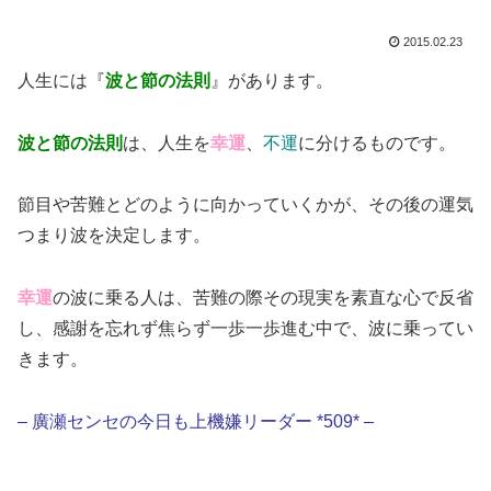
2015.02.23
人生には『
波と節の法則
』があります。
波と節の法則
は、人生を
幸運
、
不運
に分けるものです。
節目や苦難とどのように向かっていくかが、その後の運気
つまり波を決定します。
幸運
の波に乗る人は、苦難の際その現実を素直な心で反省
し、感謝を忘れず焦らず一歩一歩進む中で、波に乗ってい
きます。
– 廣瀬センセの今日も上機嫌リーダー *509* –