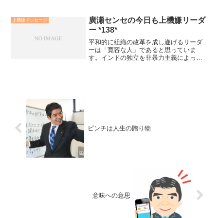
廣瀬センセの今日も上機嫌リーダ
上機嫌メッセージ
ー *138*
平和的に組織の改革を成し遂げるリーダ
ーは「寛容な人」であると思っていま
す。インドの独立を非暴力主義によって
成し遂げたマハトマ・ガンジーしかり、
南アフリカのアパルトヘイト政策を終結
させたネルソン・マンデラしかりです。
寛容な人とは「許すことに価...
ピンチは人生の贈り物
意味への意思