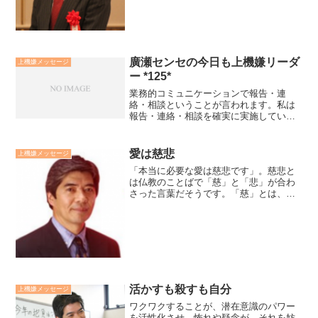
貰いたいという心で、その人がして貰っ
て嬉しい方法を選択するこ...
廣瀬センセの今日も上機嫌リーダ
上機嫌メッセージ
ー *125*
業務的コミュニケーションで報告・連
絡・相談ということが言われます。私は
報告・連絡・相談を確実に実施していく
うえで、「確認が大事」だと思っていま
す。業務的コミュニケーションは左脳的
コミュニケーションであり、言葉が正確
愛は慈悲
上機嫌メッセージ
に伝わり理解していくかが大...
「本当に必要な愛は慈悲です」。慈悲と
は仏教のことばで「慈」と「悲」が合わ
さった言葉だそうです。「慈」とは、そ
の人が願うことを実現する助けをするこ
とです。「悲」とは、その人が苦しみを
低減する助けをすることです。愛は人を
勇気付けます。しかし、愛...
活かすも殺すも自分
上機嫌メッセージ
ワクワクすることが、潜在意識のパワー
を活性化させ、怖れや疑念が、それを妨