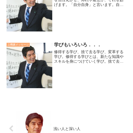
げます。「自分自身」と言います。自身
を潜在意識だとしたら、それを活かすも
殺すも自分です。潜在意識のパワーを発
揮するうえで、いかにワクワクすること
良い気分になることを増や...
学びもいろいろ．．．
上機嫌メッセージ
修得する学び、捨て去る学び、変革する
学び。修得する学びとは、新たな知識や
スキルを身につけていく学び。捨て去る
学びとは、制限的固定観念等に気づき手
放していく学び。統合する学びとは、自
分自身のコアコンピタンスを自覚し、よ
り効果的に発揮できるよう...
浅い人と深い人