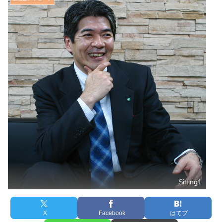
Sitting1
X
Facebook
はてブ