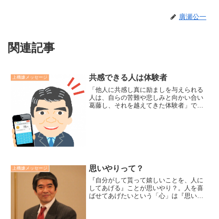
廣瀬公一
関連記事
共感できる人は体験者
上機嫌メッセージ
「他人に共感し真に励ましを与えられる
人は、自らの苦難や悲しみと向かい合い
葛藤し、それを越えてきた体験者」で
す。共感とは相手が「この人は私の気持
ちをわかってくれている」と感じられる
ことです。そして、他人を真に励ますも
のは口先のテクニックではな...
思いやりって？
上機嫌メッセージ
『自分がして貰って嬉しいことを、人に
してあげる』ことが思いやり？。人を喜
ばせてあげたいという「心」は『思いや
り』。自分が嬉しくなる「方法」に固執
するのは『押しつけ』。その人に喜んで