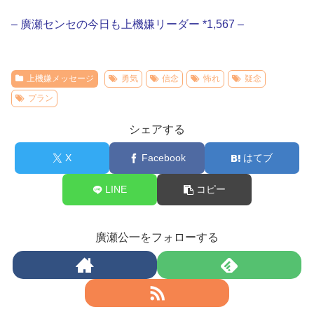
– 廣瀬センセの今日も上機嫌リーダー *1,567 –
上機嫌メッセージ
勇気
信念
怖れ
疑念
プラン
シェアする
X
Facebook
はてブ
LINE
コピー
廣瀬公一をフォローする