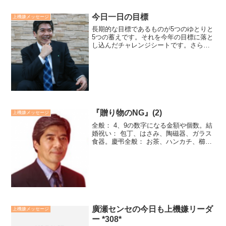
今日一日の目標
上機嫌メッセージ
長期的な目標であるものが5つのゆとりと
5つの蓄えです。それを今年の目標に落と
し込んだチャレンジシートです。さら
に、今日一日の目標に落とし込んだ活動
メモです。活動メモはチャレンジシート
を見ながら、前日の夜に書いておきま
す。その達成が豊かな人生...
『贈り物のNG』(2)
上機嫌メッセージ
全般： 4、9の数字になる金額や個数。結
婚祝い： 包丁、はさみ、陶磁器、ガラス
食器。慶弔全般： お茶、ハンカチ、櫛。
弔事： 重箱。新築、開店、開業祝： ライ
ター、灰皿、すぐに枯れる花。ご存知で
したか？なぜNGなのかを考えてみれば、
なるほどと...
廣瀬センセの今日も上機嫌リーダ
上機嫌メッセージ
ー *308*