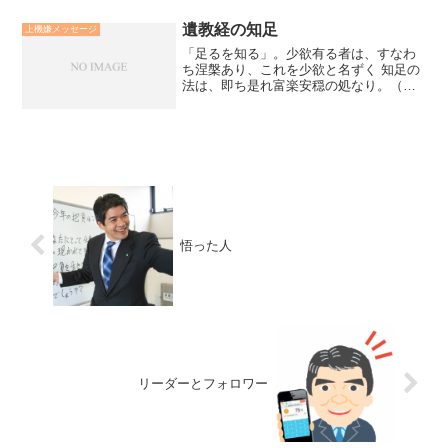
遺教経の知足
上機嫌メッセージ
「足るを知る」。少欲有る者は、すなわ
ち涅槃あり、これを少欲と名ずく 知足の
法は、即ち是れ富楽安穏の処なり。（遺
教経）ブッダが亡くなる時の最後の説法
と言われる「遺教経」で、修行して自覚
すべき「八大人覚」の中で「知足」とい
うことを説かれています...
悟った人
リーダーとフォロワー