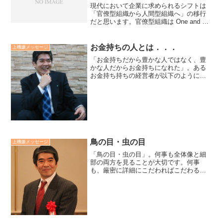
現代において企業に求められるシフトは
「官僚型組織から人間型組織へ」の移行
だと思います。官僚型組織は One and All
です。一人の管理職と部下達という意識
と組織形態です。人間型組織は One for
All, All for Oneで...
お金持ちの人とは．．．
上機嫌メッセージ
「お金持ちだから豊かな人ではなく、豊
かな人だからお金持ちになれた」。ある
お金持ち持ちの経営者が以下のように言
っていました。「お金持ち持ちはお金を
追っかけたというより、お金に好かれた
人だ。お金に好かれる人は人に好かれる
人だ。人に好かれる人は人...
鳥の目・虫の目
上機嫌メッセージ
「鳥の目・虫の目」。何事も全体像と細
部の両方を見ることが大切です。何事
も、厳密に詳細にこだわればこだわるほ
ど全体像は不鮮明になり、反対に、全体
像にばかり注目していると、細部に目が
届きにくくなります。全体像を見渡す鳥
の目と細部を見つめていく虫...