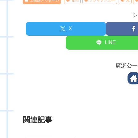
上機嫌メッセージ
希望
ブレイクスルー
光
シ
X
LINE
廣瀬公一
関連記事