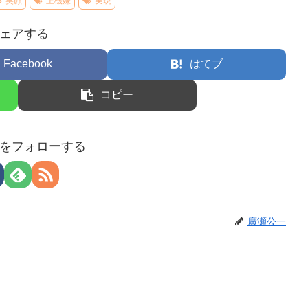
笑顔
上機嫌
実現
ェアする
Facebook
はてブ
コピー
をフォローする
廣瀬公一