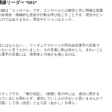
リーダー *081*
の鍵は「エンロール」です。エンロールとは確信と共に明確な提案
の自発的・積極的な意欲や行動を呼び起こすことです。理念やビジ
のではありません。理念やビジョンはエンロ...
駄にはならない」。フィギュアスケートの羽生結弦選手の言葉で
かないと言う人がいました。その言葉に私は何かしら、きれいごと
選手の言葉には、現実味と力強さを感じるのは...
ステップです。『教行信証』（親鸞）世の中には、成功に関する
れているにも関わらず、成功していく人が少ないと思いませんか？
践）して信（信念）となり証（あかし）を得ら...