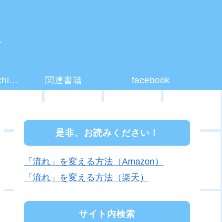
ー
コーチング(coaching)とは？
関連書籍
facebook
是非、お読みください！
「流れ」を変える方法（Amazon）
「流れ」を変える方法（楽天）
サイト内検索