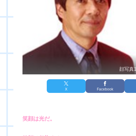
顔写真
X
Facebook
笑顔は光だ。