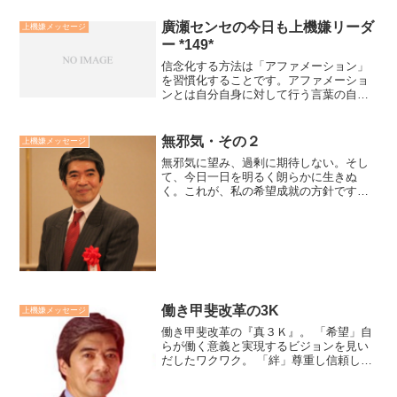
廣瀬センセの今日も上機嫌リーダ
上機嫌メッセージ
ー *149*
信念化する方法は「アファメーション」
を習慣化することです。アファメーショ
ンとは自分自身に対して行う言葉の自己
暗示です。例えば「私は希望は必ず叶う
と信念しています」「私は自分を信じて
出来るという方に癖をつけています」
無邪気・その２
上機嫌メッセージ
と、信念化したい暗示を心の...
無邪気に望み、過剰に期待しない。そし
て、今日一日を明るく朗らかに生きぬ
く。これが、私の希望成就の方針です。
別の言い方をすれば...ワクワクして希望
し、されどそのことに囚われない。そし
て、希望は必ず叶うと信念し、今日一日
やるべきことを喜んで進...
働き甲斐改革の3K
上機嫌メッセージ
働き甲斐改革の『真３Ｋ』。 「希望」自
らが働く意義と実現するビジョンを見い
だしたワクワク。 「絆」尊重し信頼し合
い、意見を率直に言い受けとめ合いサム
シングニューを生み出す関係。 「感動」