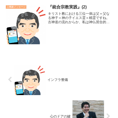
『統合宗教実践』(2)
上機嫌メッセージ
キリスト教における三位一体は父＝父な
る神子＝神の子イエス霊＝精霊ですね。
古神道の流れからか、私は神仏習合的に
発想します。キリスト教の三位一体と阿
弥陀三尊に直感的に繋がりを感じます。
阿弥陀三尊阿弥陀如来観音菩薩勢至菩薩
私の仕事部屋のお祭りです...
インフラ整備
心のドアの鍵