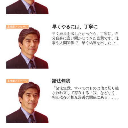
やる気と潜在能力に火をつけ、心を込め
質の高い仕事をして...
早くやるには、丁寧に
上機嫌メッセージ
早く結果を出したかったら、丁寧に。自
分自身に言い聞かせてきた言葉です。仕
事や人間関係で、早く結果を出したいと
願う時ほど、焦り雑になり、ミスやコミ
ュニケーションの掛け違いから、かえっ
て時間がかかってしまいがちです。目の
前の仕事、人と丁寧に関わ...
諸法無我
上機嫌メッセージ
「諸法無我、すべてのものは他と切り離
され独立して存在する「我」などなく、
相互依存と相互浸透の関係にある」。と
ブッダは説きます。他者がいるから私も
いる。私がいるから他者もいる。他者の
なかにも私がいる。私のなかにも他者が
いる。そう考えると、人生...