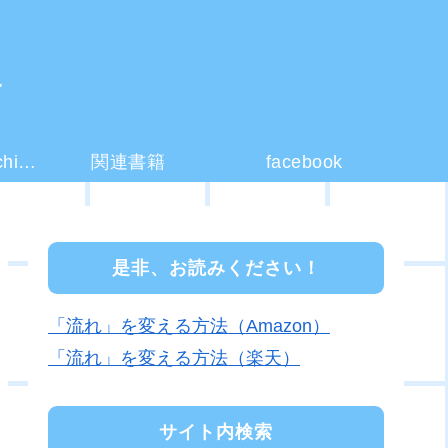
ー
コーチング(coaching)とは？
関連書籍
facebook
是非、お読みください！
「流れ」を変える方法（Amazon）
「流れ」を変える方法（楽天）
サイト内検索