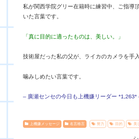
私が関西学院グリー在籍時に練習中、ご指導
いた言葉です。
「真に目的に適ったものは、美しい。」
技術屋だった私の父が、ライカのカメラを手
噛みしめたい言葉です。
– 廣瀬センセの今日も上機嫌リーダー *1,263* 
上機嫌メッセージ
名言格言
努力
目的
美
シ