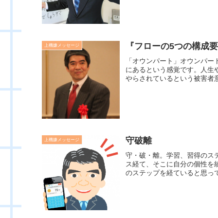
『フローの5つの構成要素
上機嫌メッセージ
「オウンパート」オウンパー
にあるという感覚です。人生
やらされているという被害者意
守破離
上機嫌メッセージ
守・破・離。学習、習得のス
ス経て、そこに自分の個性を
のステップを経ていると思って