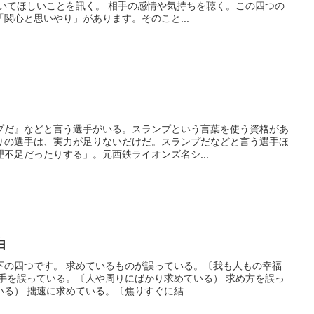
訊いてほしいことを訊く。 相手の感情や気持ちを聴く。この四つの
関心と思いやり」があります。そのこと...
プだ』などと言う選手がいる。スランプという言葉を使う資格があ
りの選手は、実力が足りないだけだ。スランプだなどと言う選手ほ
不足だったりする」。元西鉄ライオンズ名シ...
由
下の四つです。 求めているものが誤っている。〔我も人もの幸福
相手を誤っている。〔人や周りにばかり求めている） 求め方を誤っ
る） 拙速に求めている。〔焦りすぐに結...