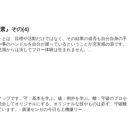
』その(4)
トとは、目標や活動だけではなく、その結果の成否も自分自身の手
や事のハンドルを自分が握っているということが充実感の源です。
識からは決してフロー体験は生まれません。...
テップです。守：基本を学ぶ。破：例外を学ぶ。離：守破のプロセ
統合してオリジナルにする。オリジナルな技やものは必ず、守破離
います。- 廣瀬センセの今日も上機嫌リー...