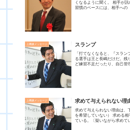
くなるように聞く。 相手が
習慣のベースには、相手への「
スランプ
上機嫌メッセージ
「打てなくなると、『スラン
る選手は王と長嶋だけだ。残
ど練習不足だったり、自己管理
求めて与えられない理
上機嫌メッセージ
求めて与えられない理由は、
を希望していない） 求める
ている。〔疑いながら求めてい