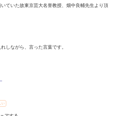
頂いていた故東京芸大名誉教授、畑中良輔先生より頂
入れしながら、言った言葉です。
–
しい
ェアする