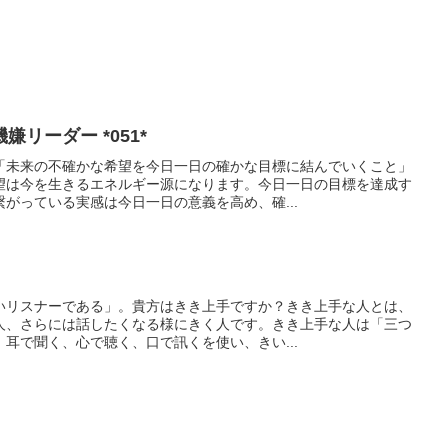
リーダー *051*
「未来の不確かな希望を今日一日の確かな目標に結んでいくこと」
望は今を生きるエネルギー源になります。今日一日の目標を達成す
がっている実感は今日一日の意義を高め、確...
いリスナーである」。貴方はきき上手ですか？きき上手な人とは、
人、さらには話したくなる様にきく人です。きき上手な人は「三つ
耳で聞く、心で聴く、口で訊くを使い、きい...