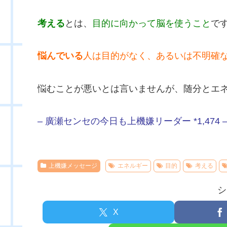
考える
とは、
目的に向かって脳を使うこと
で
悩んでいる
人は目的がなく、あるいは不明確
悩むことが悪いとは言いませんが、随分とエ
– 廣瀬センセの今日も上機嫌リーダー *1,474 
上機嫌メッセージ
エネルギー
目的
考える
シ
X