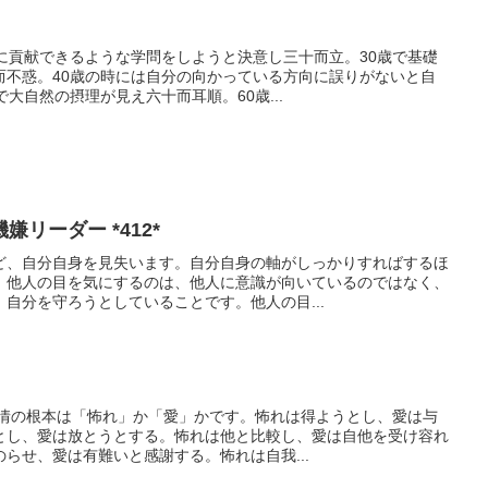
に貢献できるような学問をしようと決意し三十而立。30歳で基礎
而不惑。40歳の時には自分の向かっている方向に誤りがないと自
大自然の摂理が見え六十而耳順。60歳...
リーダー *412*
ど、自分自身を見失います。自分自身の軸がしっかりすればするほ
。他人の目を気にするのは、他人に意識が向いているのではなく、
自分を守ろうとしていることです。他人の目...
感情の根本は「怖れ」か「愛」かです。怖れは得ようとし、愛は与
とし、愛は放とうとする。怖れは他と比較し、愛は自他を受け容れ
らせ、愛は有難いと感謝する。怖れは自我...