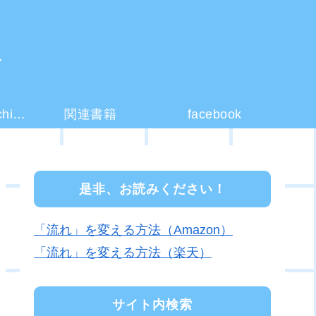
ー
コーチング(coaching)とは？
関連書籍
facebook
是非、お読みください！
「流れ」を変える方法（Amazon）
「流れ」を変える方法（楽天）
サイト内検索