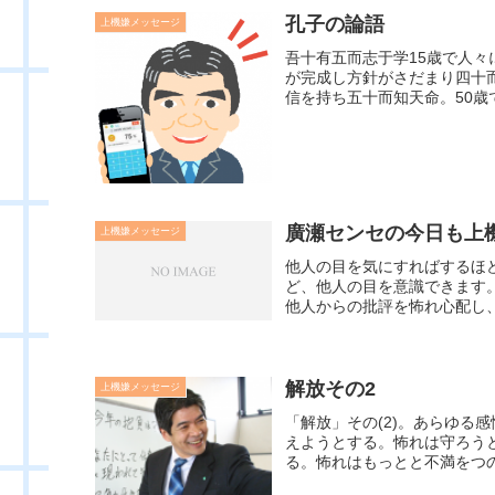
孔子の論語
上機嫌メッセージ
吾十有五而志于学15歳で人々
が完成し方針がさだまり四十
信を持ち五十而知天命。50歳で
廣瀬センセの今日も上機嫌
上機嫌メッセージ
他人の目を気にすればするほ
ど、他人の目を意識できます
他人からの批評を怖れ心配し、
解放その2
上機嫌メッセージ
「解放」その(2)。あらゆる
えようとする。怖れは守ろう
る。怖れはもっとと不満をつの