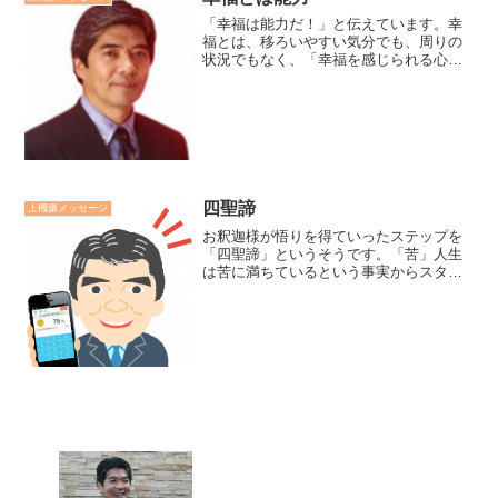
「幸福は能力だ！」と伝えています。幸
福とは、移ろいやすい気分でも、周りの
状況でもなく、「幸福を感じられる心の
能力だ」と思っています。さらに、幸福
を感じられる能力のことを「人間力」と
言っていいとも考えています。私が研修
の中で、特に若い人達に伝...
四聖諦
上機嫌メッセージ
お釈迦様が悟りを得ていったステップを
「四聖諦」というそうです。「苦」人生
は苦に満ちているという事実からスター
トします。「集」その苦悩をもたらす原
因は煩悩にあることを発見ます。「滅」
その煩悩の火を消していくことにより涅
槃の境地に至ります。「道...