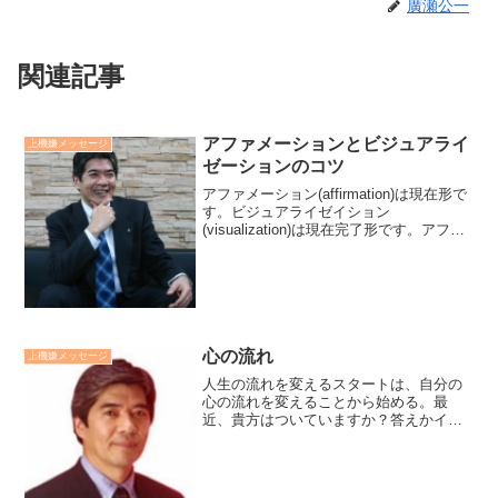
廣瀬公一
関連記事
アファメーションとビジュアライ
上機嫌メッセージ
ゼーションのコツ
アファメーション(affirmation)は現在形で
す。ビジュアライゼイション
(visualization)は現在完了形です。アファ
メーションのコツは「私は豊かだ」とか
「私はどんどん豊かになりつつある」と
いった現在形あるいは現在進行形にす
る...
心の流れ
上機嫌メッセージ
人生の流れを変えるスタートは、自分の
心の流れを変えることから始める。最
近、貴方はついていますか？答えかイエ
スなら、最近の貴方の心はきれいに流れ
ていると思います。もし、答えがノーな
らば、貴方の心の流れが淀んでいるか、
停滞しているかです。そんな...