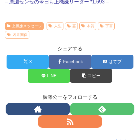
– 廣瀬センセの今日も上機嫌リーダー *1,693 –
上機嫌メッセージ
人生
霊
本質
宇宙
因果関係
シェアする
X
Facebook
はてブ
LINE
コピー
廣瀬公一をフォローする