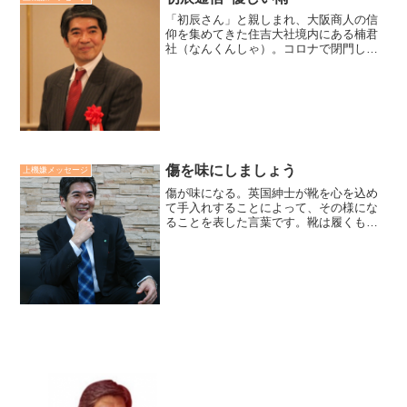
「初辰さん」と親しまれ、大阪商人の信
仰を集めてきた住吉大社境内にある楠君
社（なんくんしゃ）。コロナで閉門して
いたのですが、6月1日の開門に伴い参拝
してきました。すると、A3サイズの紙に
神主から「優しい雨」と題するメッセー
ジ積んでありました。...
傷を味にしましょう
上機嫌メッセージ
傷が味になる。英国紳士が靴を心を込め
て手入れすることによって、その様にな
ることを表した言葉です。靴は履くもの
であり、活動する時には、傷つくことも
多いものです。人も活動することが多い
ほど傷つくことも多いでしょう。しか
し、心を込めて手入れすれば...