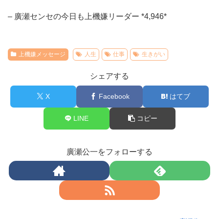
– 廣瀬センセの今日も上機嫌リーダー *4,946*
上機嫌メッセージ
人生
仕事
生きがい
シェアする
X
Facebook
はてブ
LINE
コピー
廣瀬公一をフォローする