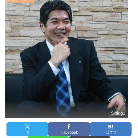
Sitting1
X
Facebook
はてブ