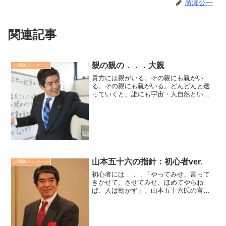
廣瀬公一
関連記事
親の親の．．．大親
上機嫌メッセージ
貴方には親がいる。その親にも親がい
る。その親にも親がいる。どんどんと遡
っていくと、誰にも宇宙・大自然という
大親がいる。大親の祈りに関しる3つの信
念 大親は子供達の幸福を願っている。 大
親は子供達が仲良く暮らすことを願って
いる。 大親の幸福観...
山本五十六の指針：初心者ver.
上機嫌メッセージ
初心者には．．．「やってみせ、言って
きかせて、させてみせ、ほめてやらね
ば、人は動かず」。山本五十六氏の言葉
を指針にしてきました。初心者には、出
来る作業を増やし、「作業責任」を取れ
るようにし、職場に居場所を作ってやる
ことです。その為には、ほめ...