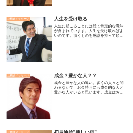
人生を受け取る
上機嫌メッセージ
人生に起こることには総て肯定的な意味
が含まれています。人生を受け取ればよ
いのです。頂くものを感謝を持って頂け
ばよいのです。大宇宙は完全で調和と愛
と実現力そのものです。成長と繁栄を祈
るものです。苦痛や悩みを望みません。
それらは元々ないのです。...
成金？豊かな人？？
上機嫌メッセージ
成金と豊かな人の違い。多くの人々と関
わるなかで、お金持ちにも成金的な人と
豊かな人がいると思います。成金はお金
に執着し、貪欲だ。豊かな人は大いに望
み、足るを知る。成金はお金が幸福を保
証する絶対的なものと見ている。豊かな
人はお金は幻想だと知りな...
初辰通信”優しい雨”
上機嫌メッセージ