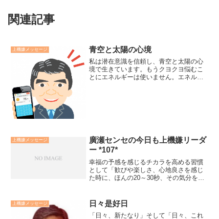
関連記事
青空と太陽の心境
上機嫌メッセージ
私は潜在意識を信頼し、青空と太陽の心
境で生きています。もうクヨクヨ悩むこ
とにエネルギーは使いません。エネルギ
ーは感謝と実践の為に使います。道は必
ず拓きます。答えは必ずやってきます。
花は必ず咲きます。私は元々、大宇宙に
愛され、守られているので...
廣瀬センセの今日も上機嫌リーダ
上機嫌メッセージ
ー *107*
幸福の予感を感じるチカラを高める習慣
として「歓びや楽しさ、心地良さを感じ
た時に、ほんの20～30秒、その気分を味
わうこと」をお勧めします。普段の生活
のなかで、やることや考え事に追われ
て、感じるということを意識していない
日々是好日
上機嫌メッセージ
のではないでしょか？幸...
「日々、新たなり」そして「日々、これ