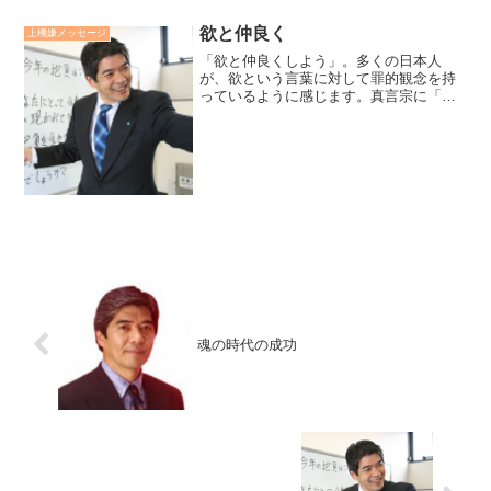
欲と仲良く
上機嫌メッセージ
「欲と仲良くしよう」。多くの日本人
が、欲という言葉に対して罪的観念を持
っているように感じます。真言宗に「大
欲得清浄（菩薩の抱く大きな欲は、清浄
な悟りを得る）」という言葉がありま
す。「欲を捨てるこそ最も罪だ」と空海
も言っています。我も人も幸せ...
魂の時代の成功