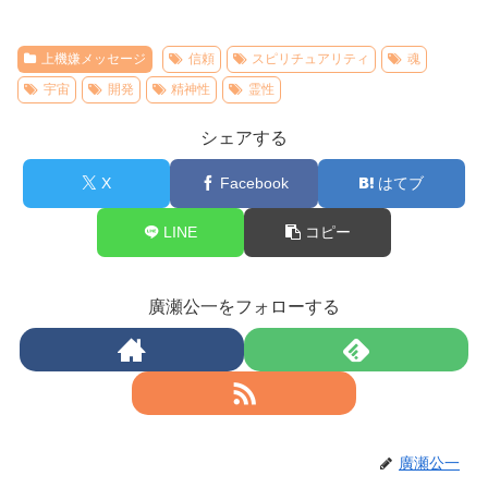
上機嫌メッセージ
信頼
スピリチュアリティ
魂
宇宙
開発
精神性
霊性
シェアする
X
Facebook
はてブ
LINE
コピー
廣瀬公一をフォローする
廣瀬公一