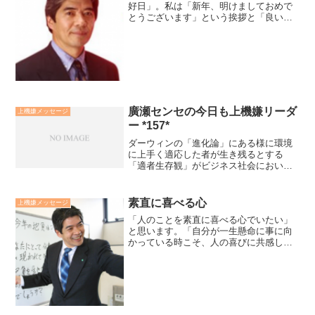
好日」。私は「新年、明けましておめで
とうございます」という挨拶と「良いお
正月ですね」という挨拶が大好きです。
良い年にしようとする明るい希望と前向
きな予感をもった受けとめ方です。お正
月だけではなく365日、...
廣瀬センセの今日も上機嫌リーダ
上機嫌メッセージ
ー *157*
ダーウィンの「進化論」にある様に環境
に上手く適応した者が生き残るとする
「適者生存観」がビジネス社会において
も言われる様になっています。ただ、多
くが「未成熟な適者生存観」に思えま
す。例えば、「売れない時代だから値段
素直に喜べる心
上機嫌メッセージ
を下げるしかない」としてダン...
「人のことを素直に喜べる心でいたい」
と思います。「自分が一生懸命に事に向
かっている時こそ、人の喜びに共感し素
直に喜べる」と思います。そして、次は
自分の番だとファイトが出てきます。も
し嫉妬する心が出るとしたら自分が懸命
に生きていないか、課題か...