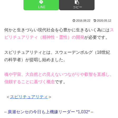
LINE
コピー
2016.08.22
2020.05.12
何かと生きづらい現代社会を心豊かに生きるいく為には
ス
ピリチュアリティ（精神性・霊性）の開発
が必要です。
スピリチュアリティとは、スウェーデンボルグ（18世紀
の科学者）が提唱し始めました。
魂や宇宙、大自然との見えないつながりや叡智を直感し、
信頼することに基づく概念
です。
＜
スピリチュアリティ
＞
– 廣瀬センセの今日も上機嫌リーダー *1,032* –