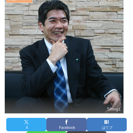
Sitting1
X
Facebook
はてブ