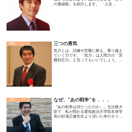
の価値観」を紹介します。 「人生
観」・・生きていく目的。「仕事
観」・・はたらく目的。「幸福観」・・
何が幸福か。 あなたは答えられますか？
あなたが信じられ、勇気をくれるも...
三つの勇気
上機嫌メッセージ
気力とは、試練や苦難に耐え、乗り越え
ていく力です。「気力」は人間力の「苦
難対応力」と言ってもいいでしょう。
又、「気力」は「三つの勇気」でもあり
ます。 全ての現実を引き受けていく勇
気。 試練や苦難に立ち向かっていく勇
気。 希望は必ず叶うと信じ...
なぜ、”あの戦争”を．．．
上機嫌メッセージ
『あの戦争は何だったのか』。元法務大
臣で、私が関わる愛知政治大学院名誉学
長の杉浦正健先生より頂いた本のタイト
ルです。先生は明治維新後、文明開化の
道を歩んだなかで、「あの戦争」になぜ
突き進んでしまったのか、二度と繰り返