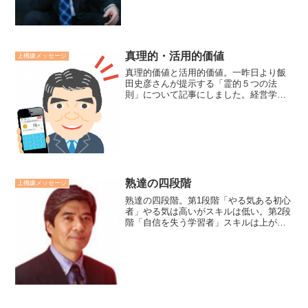
してはならない、経験者の...
真理的・活用的価値
上機嫌メッセージ
真理的価値と活用的価値。一昨日より飯
田史彦さんが提示する「霊的５つの法
則」について記事にしました。経営学者
の飯田先生はこれを真理として発表する
には膨大なデータ収集や長年の研究を要
したことでしょう。私は真理か否かよ
り、試練の際に前向きになれる...
熟達の四段階
上機嫌メッセージ
熟達の四段階。第1段階「やる気ある初心
者」やる気は高いがスキルは低い。第2段
階「自信を失う学習者」スキルは上がる
が、自信とやる気を失いがち。第3段階
「不安定な自立者」スキルは自立レベル
にあるが、やる気は不安定。第4段階「あ
てになる自律者」ス...