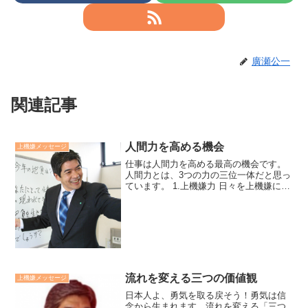
廣瀬公一
関連記事
人間力を高める機会
上機嫌メッセージ
仕事は人間力を高める最高の機会です。
人間力とは、3つの力の三位一体だと思っ
ています。 1.上機嫌力 日々を上機嫌に過
ごしていく心のマネジメント力。 2.他喜
能力 愛、利他愛を喜び、実践していく
力。 3.苦難対応力 試練に対して、ありの
ままに...
流れを変える三つの価値観
上機嫌メッセージ
日本人よ、勇気を取る戻そう！勇気は信
念から生まれます。流れを変える「三つ