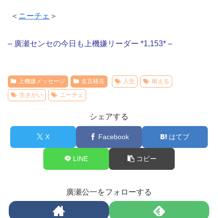
＜
ニーチェ
＞
– 廣瀬センセの今日も上機嫌リーダー *1,153* –
上機嫌メッセージ
名言格言
人生
耐える
生きがい
ニーチェ
シェアする
X
Facebook
はてブ
LINE
コピー
廣瀬公一をフォローする