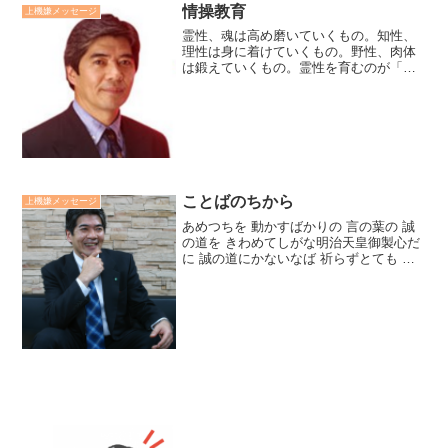
情操教育
上機嫌メッセージ
霊性、魂は高め磨いていくもの。知性、
理性は身に着けていくもの。野性、肉体
は鍛えていくもの。霊性を育むのが「徳
育」。知性を育むのが「知育」。肉体を
鍛えのが「体育」。それらを繋ぎ、豊か
な感性が育むのが「情操教育」。何歳に
なっても、この４つの教育...
ことばのちから
上機嫌メッセージ
あめつちを 動かすばかりの 言の葉の 誠
の道を きわめてしがな明治天皇御製心だ
に 誠の道にかないなば 祈らずとても 神
や護らん菅原道真廣瀬センセの今日も上
機嫌リーダー *3,262*