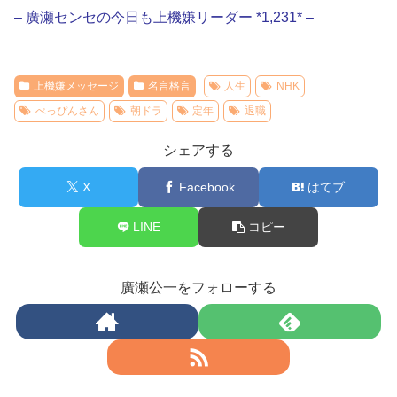
– 廣瀬センセの今日も上機嫌リーダー *1,231* –
上機嫌メッセージ
名言格言
人生
NHK
べっぴんさん
朝ドラ
定年
退職
シェアする
X
Facebook
はてブ
LINE
コピー
廣瀬公一をフォローする