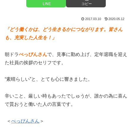
LINE
コピー
2017.03.10
2020.05.12
「どう働くかは、どう生きるかにつながります。皆さん
も、充実した人生を！」
朝ドラ
べっぴんさん
で、見事に勤め上げ、定年退職を迎え
た社員の挨拶のセリフです。
“素晴らしい”と、とても心に響きました。
辛いこと、厳しい時もあったでしゅうが、誰かの為に喜ん
で貰おうと働いた人の言葉です。
＜
べっぴんさん
＞