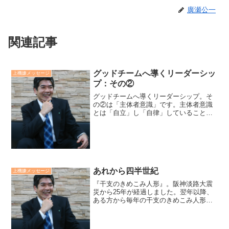
廣瀬公一
関連記事
グッドチームへ導くリーダーシッ
上機嫌メッセージ
プ：その②
グッドチームへ導くリーダーシップ。そ
の②は「主体者意識」です。主体者意識
とは「自立」し「自律」していることで
す。自立とは、自ら選び、自ら考え、自
ら行動し、自ら結果をつくることです。
自律とは、自分の気ままを抑え、規範に
従って、自ら律していくこ...
あれから四半世紀
上機嫌メッセージ
『干支のきめこみ人形』。阪神淡路大震
災から25年が経過しました。翌年以降、
ある方から毎年の干支のきめこみ人形を
頂いてきました。お陰で十二支の人形が
我が家にはあります。毎年、玄関にお迎
えするように飾らせてもらっています。