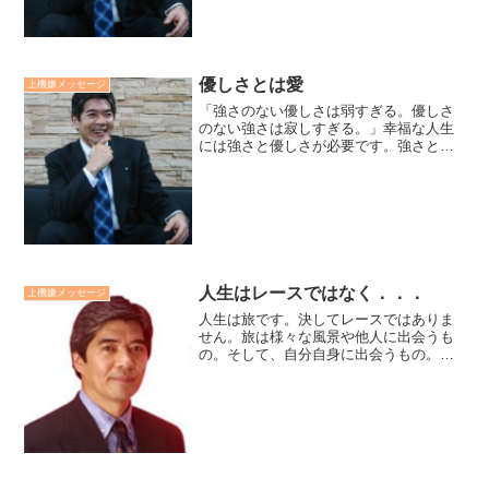
ねずみのきめこみ人形を...
優しさとは愛
上機嫌メッセージ
「強さのない優しさは弱すぎる。優しさ
のない強さは寂しすぎる。」幸福な人生
には強さと優しさが必要です。強さとは
力です。財力、能力などです。優しさと
は愛です。家族愛、利他愛などです。力
だけを追い求め固執した人の人生は孤独
です。しかし、力がないと...
人生はレースではなく．．．
上機嫌メッセージ
人生は旅です。決してレースではありま
せん。旅は様々な風景や他人に出会うも
の。そして、自分自身に出会うもの。自
然や他人との出会いの中で自分自身を取
り戻していくものです。様々な出来事や
他人がいるからこそ、自分自身を取り戻
せます。人生は出来事と戦...