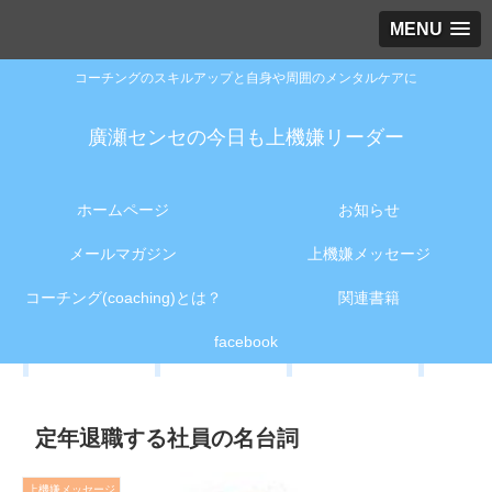
MENU
コーチングのスキルアップと自身や周囲のメンタルケアに
廣瀬センセの今日も上機嫌リーダー
ホームページ
お知らせ
メールマガジン
上機嫌メッセージ
コーチング(coaching)とは？
関連書籍
facebook
定年退職する社員の名台詞
上機嫌メッセージ