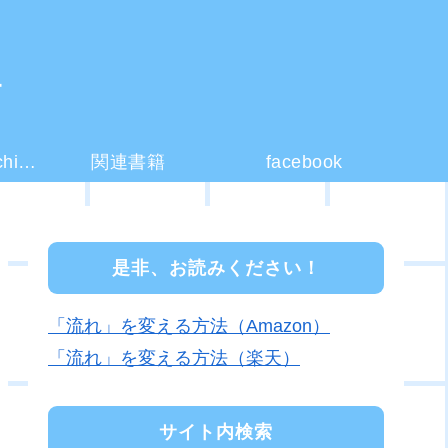
ー
コーチング(coaching)とは？
関連書籍
facebook
是非、お読みください！
「流れ」を変える方法（Amazon）
「流れ」を変える方法（楽天）
サイト内検索