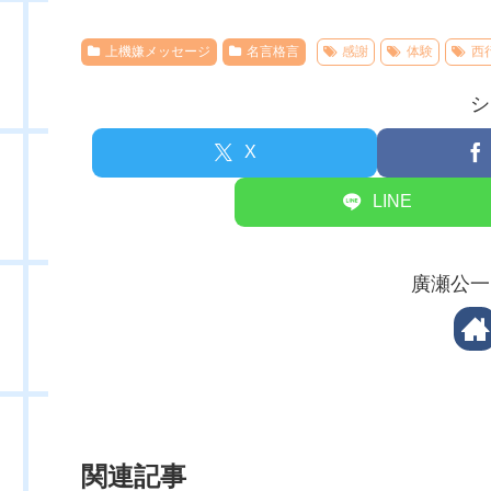
上機嫌メッセージ
名言格言
感謝
体験
西
シ
X
LINE
廣瀬公一
関連記事