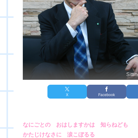
Sitti
X
Facebook
なにごとの おはしますかは 知らねども
かたじけなさに 涙こぼるる