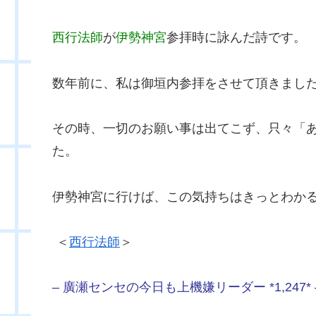
西行法師
が
伊勢神宮
参拝時に詠んだ詩です。
数年前に、私は御垣内参拝をさせて頂きまし
その時、一切のお願い事は出てこず、只々「
た。
伊勢神宮に行けば、この気持ちはきっとわか
＜
西行法師
＞
– 廣瀬センセの今日も上機嫌リーダー *1,247* 