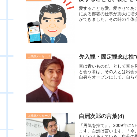
愛することも愛。愛させてあ
にある部署の仕事が膨大に増
ができました。その時の全体会
先入観・固定観念は捨
上機嫌メッセージ
空は青いものだ、として空を
と会う者は、その人とは出会
自身をオープンにして、自らを
白洲次郎の言葉(4)
上機嫌メッセージ
『勇気を持て』。2009年に
ます。白洲は言います。「今
とばかり考えている。自分の思