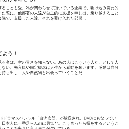
げることも愛。私が関わらせて頂いている企業で、駆け込み需要的
えた際に、他部署の人達が自主的に支援を申し出、乗り越えること
議で、支援した人達、それを受け入れた部署...
てよう！
見る者は、空の青さを知らない。あの人はこういう人だ、として人
えない。先入観や固定観念は人生から感動を奪います。感動は自分
持ち出し、人や自然物と出会っていくことだ...
NHKドラマスペシャル「白洲次郎」が放送され、DVDにもなってい
、日本人に一番足らんのは勇気だ。こう言ったら損をするというこ
うことを率直に言う勇気が欠けている...