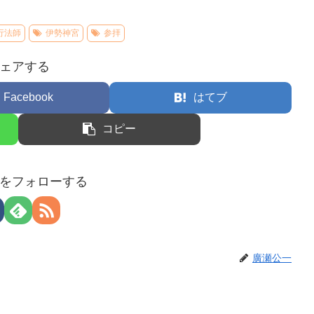
行法師
伊勢神宮
参拝
ェアする
Facebook
はてブ
コピー
をフォローする
廣瀬公一