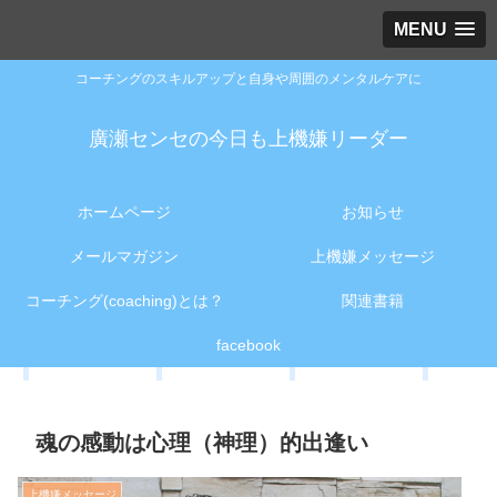
MENU
コーチングのスキルアップと自身や周囲のメンタルケアに
廣瀬センセの今日も上機嫌リーダー
ホームページ
お知らせ
メールマガジン
上機嫌メッセージ
コーチング(coaching)とは？
関連書籍
facebook
魂の感動は心理（神理）的出逢い
上機嫌メッセージ