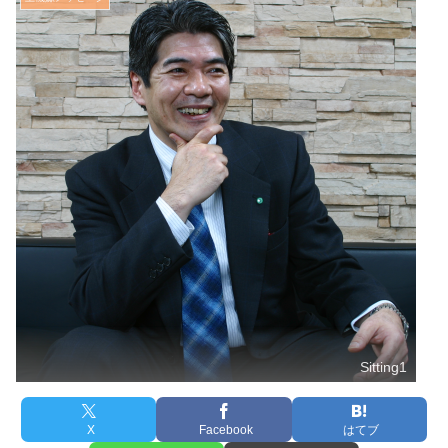
Sitting1
X
Facebook
はてブ