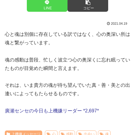
LINE
コピー
2021.04.19
心と魂は別個に存在している訳ではなく、心の奥深い所は
魂と繋がっています。
魂の感動は普段、忙しく波立つ心の奥深くに忘れ眠ってい
たものが目覚めた瞬間と言えます。
それは、いま貴方の魂が待ち望んでいた真・善・美との出
逢いによってもたらせるものです。
廣瀬センセの今日も上機嫌リーダー *2,697*
上機嫌メッセージ
心
感動
出会い
魂