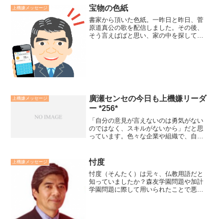
宝物の色紙
上機嫌メッセージ
書家から頂いた色紙。一昨日と昨日、菅
原道真公の歌を配信しました。その後、
そう言えばばと思い、家の中を探してみ
ると、以前、書家の方から頂いた色紙を
発見しました。『心だに誠の道にかなひ
なばいのらずとても神やまもらむ』（菅
原道真）心に誠意を持ち、...
廣瀬センセの今日も上機嫌リーダ
上機嫌メッセージ
ー *256*
「自分の意見が言えないのは勇気がない
のではなく、スキルがないから」だと思
っています。色々な企業や組織で、自分
の意見や考えを言わずにいる人が「自分
は気が弱いから言えない」と思っている
様です。そして、そんな自分の人間性や
忖度
上機嫌メッセージ
聞いてくれないと他人のせ...
忖度（そんたく）は元々、仏教用語だと
知っていましたか？森友学園問題や加計
学園問題に際して用いられたことで悪い
意味で流行語のように使われています。
忖度とは本来は仏教用語で、「他人の気
持ちを推し量る」相手を思いやる優しさ