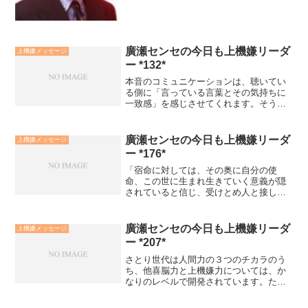
のこもった言葉だと、ある...
廣瀬センセの今日も上機嫌リーダ
上機嫌メッセージ
ー *132*
本音のコミュニケーションは、聴いてい
る側に「言っている言葉とその気持ちに
一致感」を感じさせてくれます。そうい
う意味で建前のコミュニケーションより
も信頼関係を強めるものです。他人に本
音のコミュニケーションをして欲しけれ
廣瀬センセの今日も上機嫌リーダ
上機嫌メッセージ
ば、まず「自分から本音で...
ー *176*
「宿命に対しては、その奥に自分の使
命、この世に生まれ生きていく意義が隠
されていると信じ、受けとめ人と接し働
きながら、問いかけていくこと」が大切
だと思います。宿命の中には生まれ持っ
た試練もあり、それを抱いた魂だからこ
廣瀬センセの今日も上機嫌リーダ
上機嫌メッセージ
そ果たせる役割があると信じ...
ー *207*
さとり世代は人間力の３つのチカラのう
ち、他喜脳力と上機嫌力については、か
なりのレベルで開発されています。た
だ、苦難対応力については開発されてい
ないと感じました。それは、厳しい事や