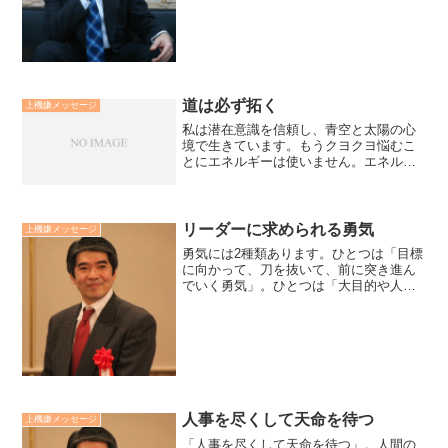
らかに観ていく（諦観）ことです。そこ
までだとコピー通しです。その上で「反
正」をします。つまり、...
道は必ず拓く
上機嫌メッセージ
私は潜在意識を信頼し、青空と太陽の心
境で生きています。もうクヨクヨ悩むこ
とにエネルギーは使いません。エネルギ
ーは感謝と実践の為に使います。道は必
ず拓きます。答えは必ずやってきます。
花は必ず咲きます。私は元々、大宇宙に
愛され、守られているので...
リーダーに求められる勇気
上機嫌メッセージ
勇気には2種類あります。ひとつは「目標
に向かって、刀を抜いて、前に突き進ん
でいく勇気」。ひとつは「大目的や人命
を守る為に、抜いた刀を鞘に納め、後退
していく勇気」。前者は兵に求められる
勇気。後者は将に求められる勇気。オリ
ンピックや如何に？廣瀬...
人事を尽くして天命を待つ
上機嫌メッセージ
「人事を尽くして天命を待つ」。人間の