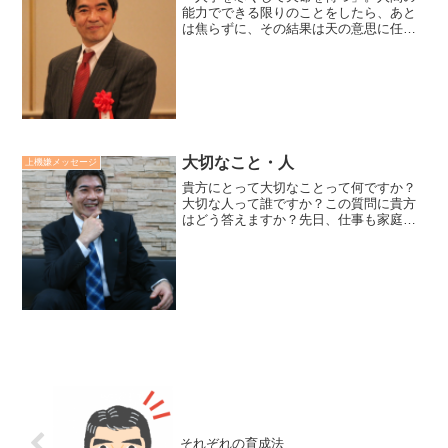
能力でできる限りのことをしたら、あと
は焦らずに、その結果は天の意思に任せ
るという意味。全力をかけて努力した
ら、あとは静かに天命に任せる。事の成
否は人知を超えたところにあり、どんな
結果になろうと悔いはないと...
大切なこと・人
上機嫌メッセージ
貴方にとって大切なことって何ですか？
大切な人って誰ですか？この質問に貴方
はどう答えますか？先日、仕事も家庭も
みごとに両立して、部下も育ち素晴らし
い女性管理職だなぁと感じる方に質問し
た際に、彼女は迷わず、こう答えまし
た。「今、やってること、今...
それぞれの育成法