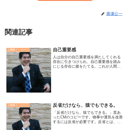
廣瀬公一
関連記事
自己重要感
上機嫌メッセージ
人は自分の自己重要感を満たしてくれる
存在に引きつけられ、自己重要感を踏み
にじる存在に腹をたてる。これが人間関
係の根本原理だと思っています。自己重
要感とは「自己優越を求め、さまよう衝
動」です。人は「面子」といい「プライ
ド」と表現し、それを失う...
反省だけなら、猿でもできる。
上機嫌メッセージ
「反省だけなら、猿でもできる。」昔あ
ったCMのコピーです。物事や運気を改善
するには反省が必要です。反省とは、こ
の結果をもたらしている原因（業）を明