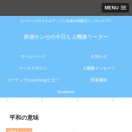
MENU
コーチングのスキルアップと自身や周囲のメンタルケアに
廣瀬センセの今日も上機嫌リーダー
ホームページ
お知らせ
メールマガジン
上機嫌メッセージ
コーチング(coaching)とは？
関連書籍
facebook
平和の意味
上機嫌メッセージ