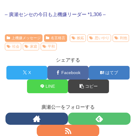
– 廣瀬センセの今日も上機嫌リーダー *1,306 –
上機嫌メッセージ
名言格言
嫉妬
思いやり
利他
社会
家庭
平和
シェアする
X
Facebook
はてブ
LINE
コピー
廣瀬公一をフォローする