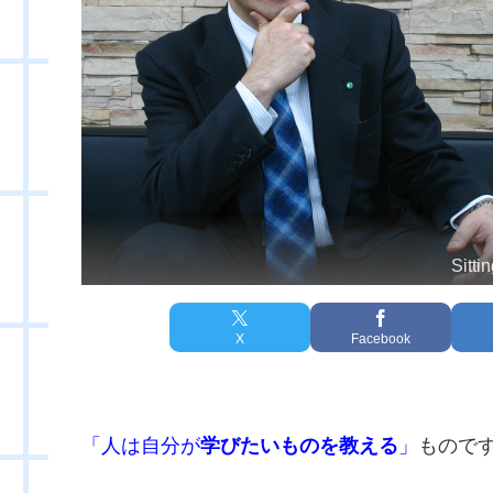
Sitti
X
Facebook
「人は自分が
学びたいものを教える
」
もので