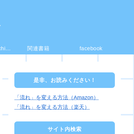
ー
コーチング(coaching)とは？
関連書籍
facebook
是非、お読みください！
「流れ」を変える方法（Amazon）
「流れ」を変える方法（楽天）
サイト内検索