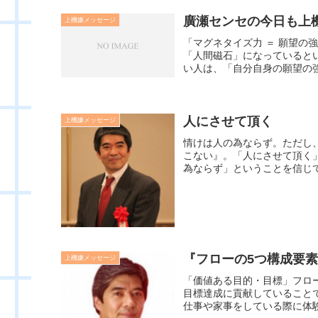
廣瀬センセの今日も上機嫌
上機嫌メッセージ
「マグネタイズ力 ＝ 願望の
「人間磁石」になっていると
い人は、「自分自身の願望の強
人にさせて頂く
上機嫌メッセージ
情けは人の為ならず。ただし
こない』。「人にさせて頂く
為ならず」ということを信じて
『フローの5つ構成要素』
上機嫌メッセージ
「価値ある目的・目標」フロ
目標達成に貢献していること
仕事や家事をしている際に体験