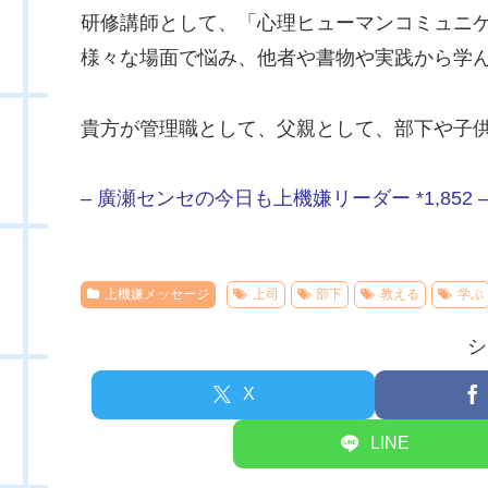
研修講師として、「心理ヒューマンコミュニ
様々な場面で悩み、他者や書物や実践から学
貴方が管理職として、父親として、部下や子
– 廣瀬センセの今日も上機嫌リーダー *1,852 
上機嫌メッセージ
上司
部下
教える
学ぶ
シ
X
LINE