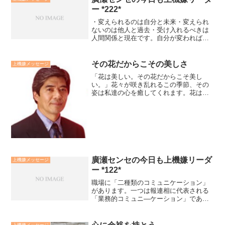
ー *222*
・変えられるのは自分と未来・変えられ
ないのは他人と過去・受け入れるべきは
人間関係と現在です。自分が変われば未
来が変わる。他人を変えようとすれば腹
もたつ。過去を悔いても未来は開けな
い。人間関係は自分が変われば相手もい
その花だからこその美しさ
上機嫌メッセージ
ずれ変わり始める。現在を受...
「花は美しい。その花だからこそ美し
い。」花々が咲き乱れるこの季節、その
姿は私達の心を癒してくれます。花はそ
の花であり、その花を咲かせることだけ
に精一杯です。だからこそ美しいのでし
ょう。私達も自分自身を認め、自分自身
を咲かせることに集中するこ...
廣瀬センセの今日も上機嫌リーダ
上機嫌メッセージ
ー *122*
職場に「二種類のコミュニケーション」
があります。一つは報連相に代表される
「業務的コミュニ―ケーション」であ
り、もう一つは人間関係を築いていく
「関係的コミュニケーション」です。業
務的コミュニケーションは左脳的であ
上機嫌メッセージ