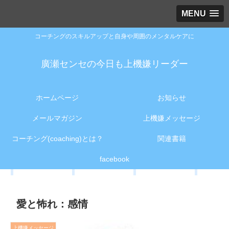
MENU
コーチングのスキルアップと自身や周囲のメンタルケアに
廣瀬センセの今日も上機嫌リーダー
ホームページ
お知らせ
メールマガジン
上機嫌メッセージ
コーチング(coaching)とは？
関連書籍
facebook
愛と怖れ：感情
上機嫌メッセージ