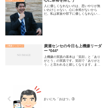
心に余裕を持とう
り、関係的コミュニケーションは...
人に優しくなれないのは、思いやりが無
いわけじゃない。心に余裕がないから
だ。私は家族や部下に優しくなれない自
分を責めていた時期がありました。その
時、心に余裕が無くすのは、もっともっ
とと目標達成やスケジュールを貪り、自
分自身の生命エネルギーを枯...
廣瀬センセの今日も上機嫌リーダ
上機嫌メッセージ
ー *044*
上機嫌の実践の基本は「笑顔」と「あり
がとう」の実践です。笑顔で「ありがと
う」と言われると嬉しくなります。ま
た、言っている自分も嬉しくなります。
そして、言われた人も「こちらこそ、あ
りがとう」と笑顔を返します。「ありが
とう」と「笑顔」の循環が人...
まいにち「おはつ」③