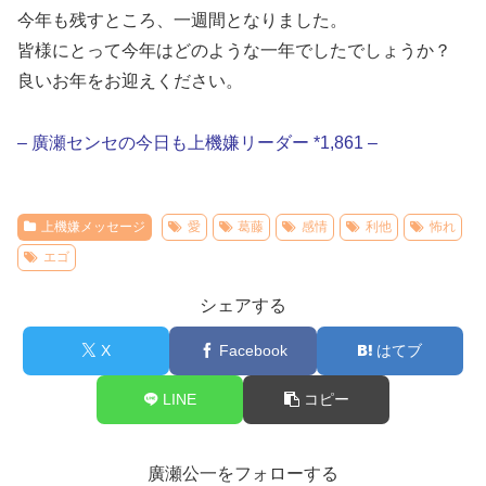
今年も残すところ、一週間となりました。
皆様にとって今年はどのような一年でしたでしょうか？
良いお年をお迎えください。
– 廣瀬センセの今日も上機嫌リーダー *1,861 –
上機嫌メッセージ
愛
葛藤
感情
利他
怖れ
エゴ
シェアする
X
Facebook
はてブ
LINE
コピー
廣瀬公一をフォローする