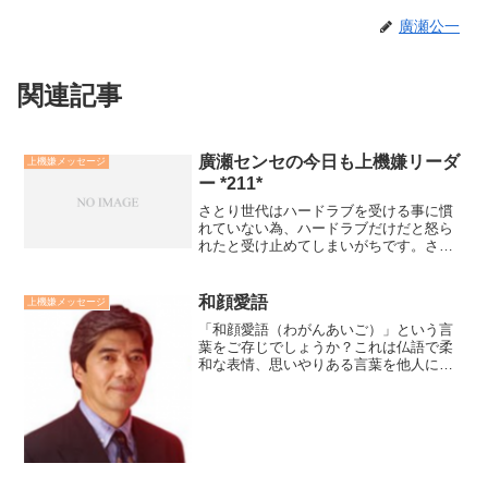
廣瀬公一
関連記事
廣瀬センセの今日も上機嫌リーダ
上機嫌メッセージ
ー *211*
さとり世代はハードラブを受ける事に慣
れていない為、ハードラブだけだと怒ら
れたと受け止めてしまいがちです。さと
り世代を育成する為には「ソフトラブと
ハードラブのバランス」をとっていくこ
とがポイントです。彼らは他人の気持ち
和顔愛語
上機嫌メッセージ
には敏感なので、愛情から...
「和顔愛語（わがんあいご）」という言
葉をご存じでしょうか？これは仏語で柔
和な表情、思いやりある言葉を他人に施
していく薦めです。確かに和顔愛語を施
された人は幸せな気分になります。た
だ、私はそれ以上に自分自身が善い気分
になっていくのだと思ってい...