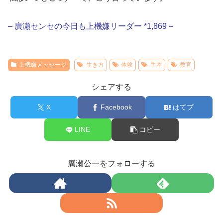
– 廣瀬センセの今日も上機嫌リーダー *1,869 –
上機嫌メッセージ
生き方
体験
手本
教官
シェアする
X
Facebook
はてブ
LINE
コピー
廣瀬公一をフォローする