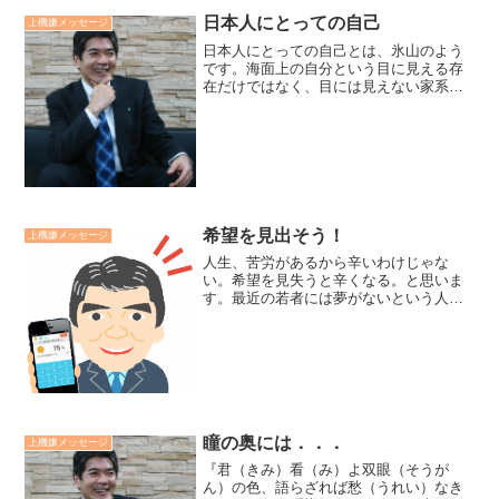
日本人にとっての自己
上機嫌メッセージ
日本人にとっての自己とは、氷山のよう
です。海面上の自分という目に見える存
在だけではなく、目には見えない家系や
社会、さらに時空を超えた宇宙大自然と
いう海面下に広がる大きな存在をも含め
たものとして直感しているようです。近
年ブームのバワースポット...
希望を見出そう！
上機嫌メッセージ
人生、苦労があるから辛いわけじゃな
い。希望を見失うと辛くなる。と思いま
す。最近の若者には夢がないという人が
います。私はそうではないと考えていま
す。希望がないのではなく、従来の希望
の持ち方では、希望が見出せなくなって
いるのです。若者が求めてい...
瞳の奥には．．．
上機嫌メッセージ
『君（きみ）看（み）よ双眼（そうが
ん）の色、語らざれば愁（うれい）なき