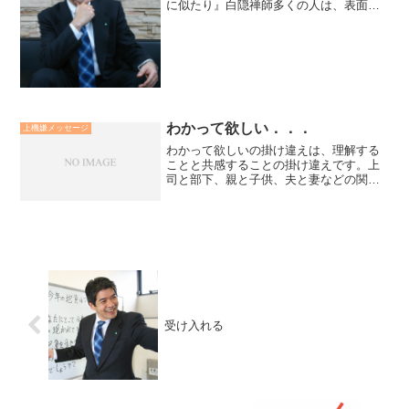
に似たり』白隠禅師多くの人は、表面上
は何の悩み苦しみも無いように見えて
も、その人の瞳の奥には、語られてはい
ない深い悲しみが宿っているものです。
それを察する慈悲の心で、人と...
わかって欲しい．．．
上機嫌メッセージ
わかって欲しいの掛け違えは、理解する
ことと共感することの掛け違えです。上
司と部下、親と子供、夫と妻などの関係
で、わかってくれないという言葉をよく
耳にします。それは、事態をわかろうと
する理解と気持ちをわかろうとする共感
の掛け違えが起こっていま...
受け入れる