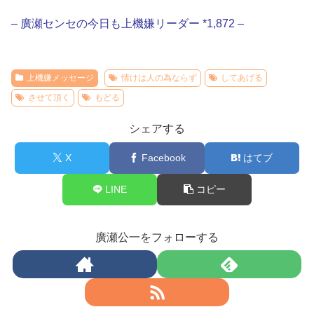
– 廣瀬センセの今日も上機嫌リーダー *1,872 –
上機嫌メッセージ
情けは人の為ならず
してあげる
させて頂く
もどる
シェアする
X
Facebook
はてブ
LINE
コピー
廣瀬公一をフォローする