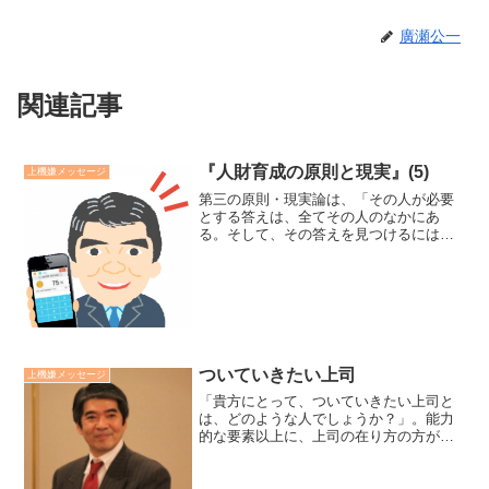
廣瀬公一
関連記事
『人財育成の原則と現実』(5)
上機嫌メッセージ
第三の原則・現実論は、「その人が必要
とする答えは、全てその人のなかにあ
る。そして、その答えを見つけるには、
パートナーが必要である」。多くの場
合、答えは顕在意識ではなく、その人も
気づいていない潜在意識にあり、自身が
答えを持っていると信じていま...
ついていきたい上司
上機嫌メッセージ
「貴方にとって、ついていきたい上司と
は、どのような人でしょうか？」。能力
的な要素以上に、上司の在り方の方が大
きいのではないでしょうか。ついていき
たい上司は「貴方という存在を尊重し、
貴方という人、貴方の成功に関心を持っ