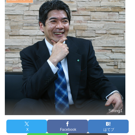
Sitting1
X
Facebook
はてブ