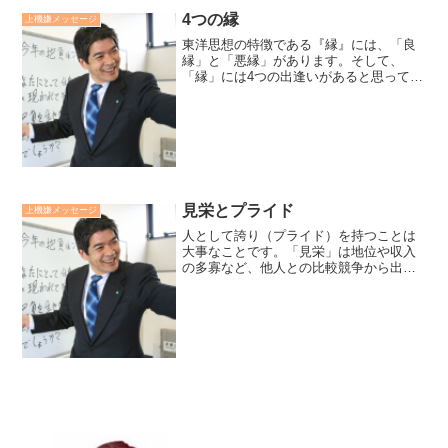
4つの縁
上機嫌メッセージ
東洋思想の特徴である『縁』には、「良
縁」と「悪縁」があります。そして、
「縁」には4つの出逢いがあると思ってい
ます。ひとつは「人」との出逢い。そし
て「事」との出逢い。さらに「言葉」と
の出逢い。最高に「自然」との出逢い。
「縁」には、その「因と縁...
見栄とプライド
上機嫌メッセージ
人として誇り（プライド）を持つことは
大事なことです。「見栄」は地位や収入
の多寡など、他人との比較競争から出て
くるものです。この競争はきりがなく、
消耗の元になります。「プライド」は自
分の納得が基準になります。自らの目標
の達成など自分の基準を持...