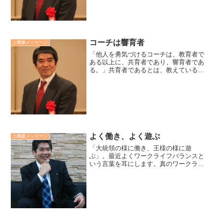
てくれた人」ではないでし...
コーチは響育者
上機嫌メッセージ
「他人を勇気づけるコーチは、教育者で
ある以上に、共育者であり、響育者であ
る。」共育者であるとは、教えているこ
とを自分自身が実践する生き方をするこ
とです。響育者であるとは、在り方や姿
を通して勇気づけを感化していくことで
す。吉田松陰は松下村塾生...
よく働き、よく遊ぶ
上機嫌メッセージ
「大統領の様に働き、王様の様に遊
ぶ」。最近よくワークライフバランスと
いう言葉を耳にします。真のワークライ
フバランスとは、仕事と私生活の時間的
調整をするということではなく、仕事を
している時はその仕事に、家族と過ごし
ている時にはそのことに、身も...