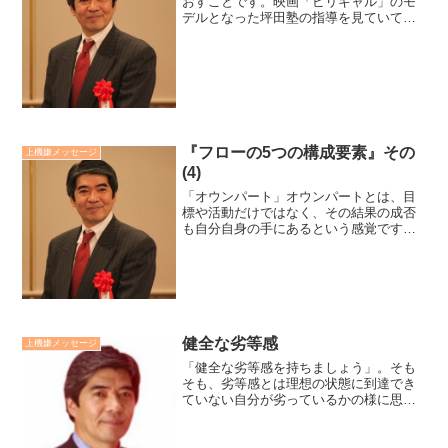
おすことです。映画「ビリギャル」のモ
デルとなった坪田塾の指導を見ていて思
うことです。やる気のスイッチは、指導
者によって「自分の存在と目標を受けい
れ、認められる喜び」からスタートしま
す。そこから、努力する意...
『フローの5つの構成要素』その
上機嫌メッセージ
(4)
「オウンパート」オウンパートとは、目
標や活動だけではなく、その結果の成否
も自分自身の手にあるという感覚です。
人生や事のハンドルを自分が握っている
ということが充実感の源です。やらされ
ているという被害者意識からは決してフ
ロー体験は生まれません。...
健全な劣等感
上機嫌メッセージ
「健全な劣等感を持ちましょう」。そも
そも、劣等感とは理想の状態に到達でき
ていない自分が劣っているかの様に思う
感覚のことです。だから、使い方を間違
えさえしなければ努力や成長意欲の促進
剤にもなります。問題は劣等感を何かを