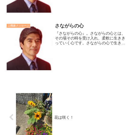
しない言い訳にする「劣等...
さながらの心
上機嫌メッセージ
『さながらの心』。さながらの心とは、
その場その時を受け入れ、柔軟に生きき
っていく心です。さながらの心で生きる
時、人は明るく朗らかです。それは幼い
子供の様に自然体です。逆に、我がまま
な心は怒り、急ぎ、憂い、悲しみといっ
た不自然な心の曇りをもた...
花は咲く！