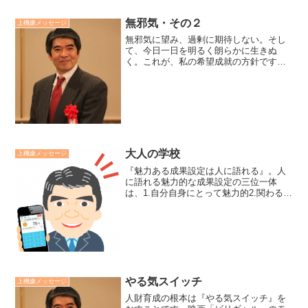
無邪気・その２
上機嫌メッセージ
無邪気に望み、過剰に期待しない。そし
て、今日一日を明るく朗らかに生きぬ
く。これが、私の希望成就の方針です。
別の言い方をすれば...ワクワクして希望
し、されどそのことに囚われない。そし
て、希望は必ず叶うと信念し、今日一日
やるべきことを喜んで進...
大人の学校
上機嫌メッセージ
『魅力ある成果設定は人に語れる』。人
に語れる魅力的な成果設定の三位一体
は、1.自分自身にとって魅力的2.関わる人
にとって魅力的3.世の中にとって魅力的
愛政塾の原形、杉浦正健元代議士主宰ヒ
ューマン研修で小泉純一郎さんとお会い
する機会がありまし...
やる気スイッチ
上機嫌メッセージ
人財育成の根本は『やる気スイッチ』を