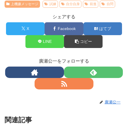
上機嫌メッセージ
試練
自分自身
前進
自問
シェアする
X
Facebook
はてブ
LINE
コピー
廣瀬公一をフォローする
廣瀬公一
関連記事