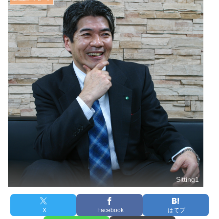
Sitting1
X
Facebook
はてブ