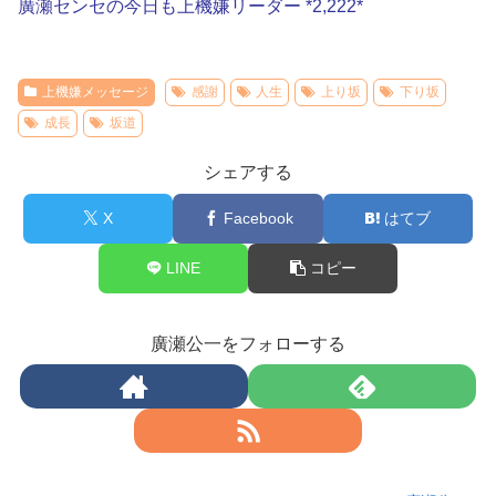
廣瀬センセの今日も上機嫌リーダー *2,222*
上機嫌メッセージ
感謝
人生
上り坂
下り坂
成長
坂道
シェアする
X
Facebook
はてブ
LINE
コピー
廣瀬公一をフォローする