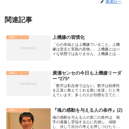
廣瀬公一
関連記事
上機嫌の習慣化
上機嫌メッセージ
「心の幸福とは上機嫌でいること。上機
嫌は意志と実践の産物」。上機嫌とはハ
イな状態ではありません。上機嫌とは結
果や他人の言動、周りに左右されず、愛
があり明るく前向きな状態でいることで
す。上機嫌は意志を持って実践すれば習
慣化出来ます。実践道具と...
廣瀬センセの今日も上機嫌リーダ
上機嫌メッセージ
ー *275*
「数字は私自身ではない。数字は効果性
を正直に教えてくれる善い友達」だと考
えています。多くの人が目標を立てた
り、立てた目標によって無用のプレッシ
ャーを感じている様に思えます。その原
因は「数字・結果＝自分の価値」という
『魂の感動を与える人の条件』(2)
上機嫌メッセージ
固定観念にあるようです。こ...
魂の感動を与える人の第二の条件は、相
手の葛藤し苦悩する心に共感し、傾聴
し、決して自分の考えを押しつけたりせ