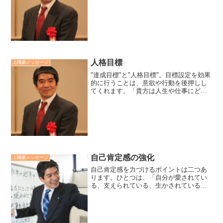
ずに、慈悲の心で、相手が自身の答えを
見出していく「同伴者」であることで
す。善き同伴者には、人は安心して心を
開き、勇気をもって自身と向か...
人格目標
上機嫌メッセージ
"達成目標"と"人格目標"。目標設定を効果
的に行うことは、意欲や行動を後押しし
てくれます。「貴方は人生や仕事にどん
な目標を立てていますか？」この質問に
対して、この結果を達成したい、これを
やりたいという達成目標はあっても、こ
ういう人になりたい...
自己肯定感の強化
上機嫌メッセージ
自己肯定感を力づけるポイントは二つあ
ります。ひとつは、「自分が愛されてい
る、支えられている、生かされていると
いう『感謝』」を忘れないこと。もうひ
とつは、「やればできるんだ！試練は越
えていけるんだ！という『自信』」を実
体験を通して養っていくこ...