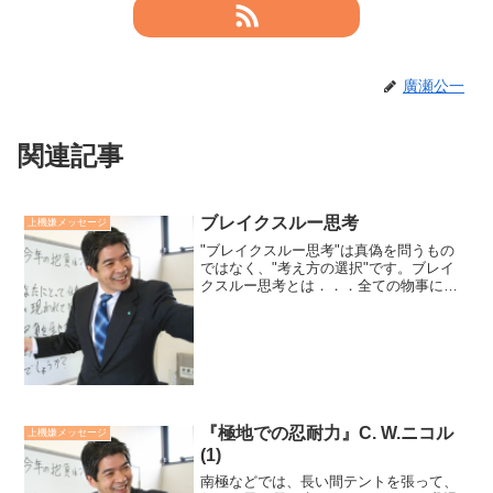
廣瀬公一
関連記事
ブレイクスルー思考
上機嫌メッセージ
"ブレイクスルー思考"は真偽を問うもの
ではなく、"考え方の選択"です。ブレイ
クスルー思考とは．．．全ての物事には
意味と価値があり、表面的には失敗、挫
折に見えることも全て自分自身の成長の
為に用意されている順調な試練であると
信念することで、人生...
『極地での忍耐力』C. W.ニコル
上機嫌メッセージ
(1)
南極などでは、長い間テントを張って、