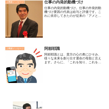
の意欲や努力さらには存在へとズームア
仕事の内発的動機づけ
上機嫌メッセージ
ウトしながらほめる」...
仕事の内発的動機づけ。仕事の外発的動
機づけ要因の代表は給与と評価です。こ
れに依存してきたのが従来の「アメとム
チ」型マネジメントです。コーチング型
マネジメントはその人の内側から生じる
やる気に火をつけることです。その鍵は
自律性 熟達 目的のチ...
阿頼耶識
上機嫌メッセージ
阿頼耶識とは、貴方の心の奥にひそみ、
様々な未来を創り出す運命の母胎と言え
ます。さらに、「これを知り、これを自
らの思念でマネジメントしていくことに
より、健康、愛情、富、成功などの幸運
を導き寄せる」ことが出来ます。その鍵
は阿頼耶識に「どんなタネ...