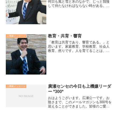
何日も風と雪と氷のなかで、じっと我慢
して待たなければならない時がある。そ
んな時に、どういうタイプの連中がいち
ばん辛抱強く、最後まで自分を失わず耐
え抜いたか？・・それは必ずしも頑健な
体をもつ男ではなかった。...
教育・共育・響育
上機嫌メッセージ
「教育は共育であり、響育である。」と
思います。家庭教育、学校教育、社会人
教育、然りです。人を育てることは、自
分を育てることです。子供や生徒、部下
にこうあって欲しいとしたら、自分がそ
うあることを通して型見本となって影響
を与えていくことです。廣...
廣瀬センセの今日も上機嫌リーダ
上機嫌メッセージ
ー *300*
おはようございます。広瀬公一です。お
陰さまで、このメールマガジンも300号を
迎えることができました。皆様のご愛顧
に、改めて感謝申し上げます。「ほめる
時は具体的態度や言動から入り、その人