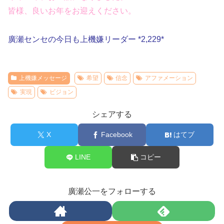
皆様、良いお年をお迎えください。
廣瀬センセの今日も上機嫌リーダー *2,229*
上機嫌メッセージ
希望
信念
アファメーション
実現
ビジョン
シェアする
X
Facebook
はてブ
LINE
コピー
廣瀬公一をフォローする