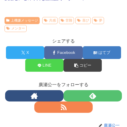
上機嫌メッセージ
共感
苦難
喜び
夢
メンター
シェアする
X
Facebook
はてブ
LINE
コピー
廣瀬公一をフォローする
廣瀬公一