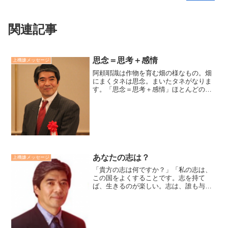
関連記事
思念＝思考＋感情
上機嫌メッセージ
阿頼耶識は作物を育む畑の様なもの。畑
にまくタネは思念。まいたタネがなりま
す。「思念＝思考＋感情」ほとんどの場
合、人は自分の思念、つまり「まいてい
るタネ」に無意識です。だから、望みが
実現せずにいたり、欲しくもないことを
引き寄せたりします。思念...
あなたの志は？
上機嫌メッセージ
「貴方の志は何ですか？」「私の志は、
この国をよくすることです。志を持て
ば、生きるのが楽しい。志は、誰も与え
てくれません。志は自分自身が見つけ、
それを掲げるしかありません。」（NHK
花燃ゆ《高杉晋作に向けての吉田松蔭の
セリフ）より。「志は夢の...