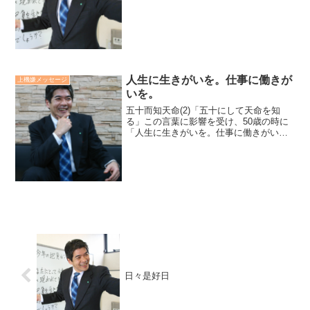
リサイクル： 人の強みやアイデア、知
恵、スキルを目的適に持ち寄る。そし
て、...
人生に生きがいを。仕事に働きが
上機嫌メッセージ
いを。
五十而知天命(2)「五十にして天命を知
る」この言葉に影響を受け、50歳の時に
「人生に生きがいを。仕事に働きがい
を。」というミッションを言語化しまし
た。その後、確かに迷うことは減りまし
た。しかし、悩んだり落ち込むことは無
かったか？と訊かれれば...
日々是好日