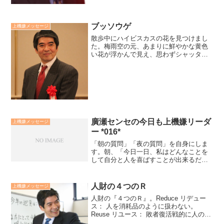
ブッソウゲ
上機嫌メッセージ
散歩中にハイビスカスの花を見つけまし
た。梅雨空の元、あまりに鮮やかな黄色
い花が浮かんで見え、思わずシャッター
を切りました。まるで、散歩中のご褒美
のような出逢いでした。調べててみる
と、「ブッソウゲ」という種類とわかり
ました。でも、感動は出会っ...
廣瀬センセの今日も上機嫌リーダ
上機嫌メッセージ
ー *016*
「朝の質問」「夜の質問」を自身にしま
す。朝、「今日一日、私はどんなことを
して自分と人を喜ばすことが出来るだろ
うか？」「今日一日、私は人とどんなプ
ラスアルファの成果を創り出せるだろう
か？」夜、「今日一日、どんな喜びがあ
人財の４つのＲ
上機嫌メッセージ
っただろう？」「今日一日...
人財の『４つのＲ』。Reduce リデュー
ス： 人を消耗品のように扱わない。
Reuse リユース： 敗者復活戦的に人のや
り場を本人に共に見出していく。Recycle