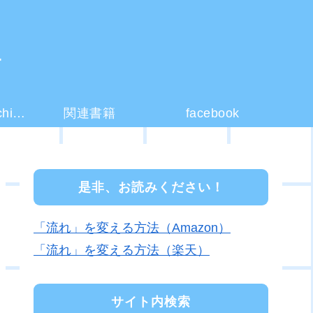
ー
コーチング(coaching)とは？
関連書籍
facebook
是非、お読みください！
「流れ」を変える方法（Amazon）
「流れ」を変える方法（楽天）
サイト内検索