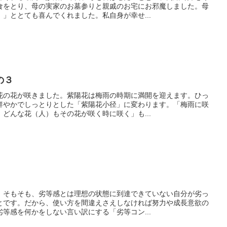
食をとり、母の実家のお墓参りと親戚のお宅にお邪魔しました。母
」ととても喜んでくれました。私自身が幸せ...
の３
花の花が咲きました。紫陽花は梅雨の時期に満開を迎えます。ひっ
鮮やかでしっとりとした「紫陽花小径」に変わります。「梅雨に咲
どんな花（人）もその花が咲く時に咲く」も...
。そもそも、劣等感とは理想の状態に到達できていない自分が劣っ
とです。だから、使い方を間違えさえしなければ努力や成長意欲の
等感を何かをしない言い訳にする「劣等コン...