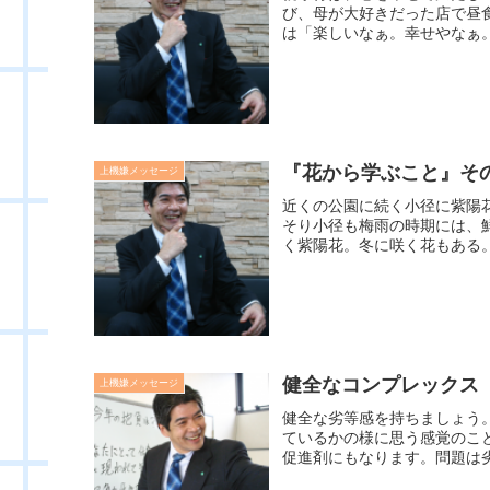
び、母が大好きだった店で昼
は「楽しいなぁ。幸せやなぁ。
『花から学ぶこと』そ
上機嫌メッセージ
近くの公園に続く小径に紫陽
そり小径も梅雨の時期には、
く紫陽花。冬に咲く花もある。
健全なコンプレックス
上機嫌メッセージ
健全な劣等感を持ちましょう
ているかの様に思う感覚のこ
促進剤にもなります。問題は劣