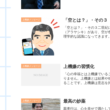
「空とは？」・その３
上機嫌メッセージ
「空とは？」・その３二世紀
（アラヤシキ）があり、空が
理学的な認識になってきます。
上機嫌の習慣化
上機嫌メッセージ
「心の幸福とは上機嫌でいる
りません。上機嫌とは結果や
ることです。上機嫌は意志を持
最高の妙薬
上機嫌メッセージ
親孝行は、心を幸せで満たし