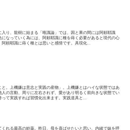
に入り、龍樹に始まる「唯識論」では、因と果の間には阿頼耶識
色になっていく為には、阿頼耶識に種を蒔く必要があると現代の心
阿頼耶識に蒔く種とは思いと感情です。具現化...
こと。上機嫌は意志と実践の産物」。上機嫌とはハイな状態ではあ
他人の言動、周りに左右されず、愛があり明るく前向きな状態でい
って実践すれば習慣化出来ます。実践道具と...
てくれる最高の妙薬。昨日、母を喜ばせたいと思い、内緒で妹を呼