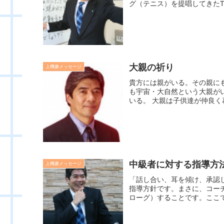
グ（テニス）を提唱してきたT
大親の祈り
上機嫌メッセージ
貴方には親がいる。その親に
も宇宙・大自然という大親が
いる。 大親は子供達が仲良く暮
中級者に対する指導方
上機嫌メッセージ
「話し合い、耳を傾け、承認
指導方針です。まさに、コー
ローグ）することです。ここで