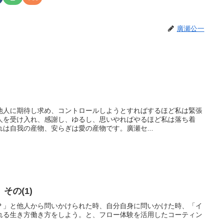
廣瀬公一
他人に期待し求め、コントロールしようとすればするほど私は緊張
人を受け入れ、感謝し、ゆるし、思いやればやるほど私は落ち着
は自我の産物、安らぎは愛の産物です。廣瀬セ...
その(1)
？」と他人から問いかけられた時、自分自身に問いかけた時、「イ
れる生き方働き方をしよう。と、フロー体験を活用したコーティン