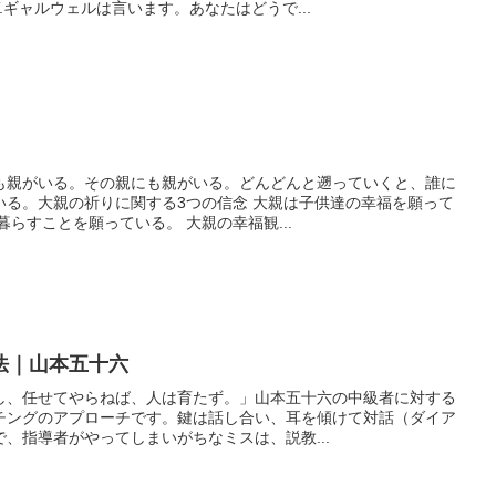
.ギャルウェルは言います。あなたはどうで...
も親がいる。その親にも親がいる。どんどんと遡っていくと、誰に
いる。大親の祈りに関する3つの信念 大親は子供達の幸福を願って
らすことを願っている。 大親の幸福観...
法｜山本五十六
し、任せてやらねば、人は育たず。」山本五十六の中級者に対する
チングのアプローチです。鍵は話し合い、耳を傾けて対話（ダイア
、指導者がやってしまいがちなミスは、説教...