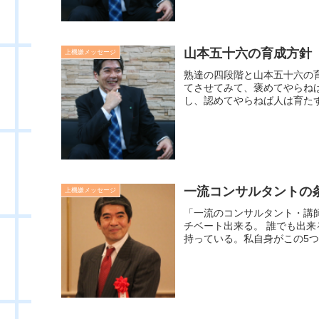
山本五十六の育成方針
上機嫌メッセージ
熟達の四段階と山本五十六の
てさせてみて、褒めてやらね
し、認めてやらねば人は育たず
一流コンサルタントの
上機嫌メッセージ
「一流のコンサルタント・講師
チベート出来る。 誰でも出
持っている。私自身がこの5つ