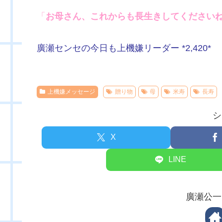
「
お母さん、これからも長生きしてください
廣瀬センセの今日も上機嫌リーダー *2,420*
上機嫌メッセージ
贈り物
母
米寿
長寿
シ
X
LINE
廣瀬公一