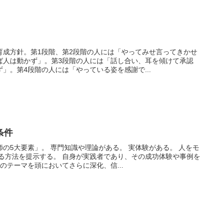
育成方針。第1段階、第2段階の人には「やってみせ言ってきかせ
ば人は動かず」。第3段階の人には「話し合い、耳を傾けて承認
」。第4段階の人には「やっている姿を感謝で...
条件
の5大要素」。 専門知識や理論がある。 実体験がある。 人をモ
来る方法を提示する。 自身が実践者であり、その成功体験や事例を
のテーマを頭においてさらに深化、信...