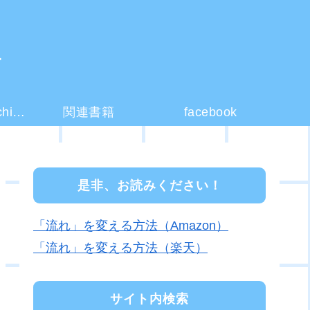
ー
コーチング(coaching)とは？
関連書籍
facebook
是非、お読みください！
「流れ」を変える方法（Amazon）
「流れ」を変える方法（楽天）
サイト内検索