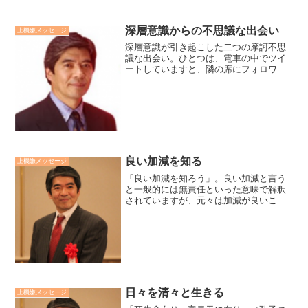
深層意識からの不思議な出会い
上機嫌メッセージ
深層意識が引き起こした二つの摩訶不思
議な出会い。ひとつは、電車の中でツイ
ートしていますと、隣の席にフォロワー
の方が座っておられて、声を掛けて頂い
たこと。もうひとつは、喫茶店で隣りで
出版社の方と打ち合わせされていた方と
名刺交換したところ、私の...
良い加減を知る
上機嫌メッセージ
「良い加減を知ろう」。良い加減と言う
と一般的には無責任といった意味で解釈
されていますが、元々は加減が良いこ
と、程々を表す言葉です。お釈迦様も修
行において、楽器の弦が弛んでいては音
が出ず、張りすぎていると弦が切れてし
まうと、程々、良い加減の大...
日々を清々と生きる
上機嫌メッセージ