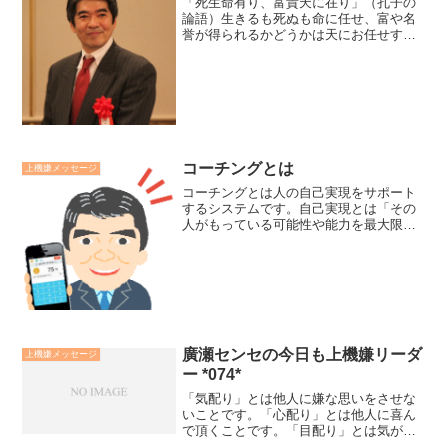
「死生命有り、富貴天に在り」（孔子の
論語）生きるも死ぬも命に任せ、富や名
誉が得られるかどうかは天にお任せす
る。こんな心で生きることで、怖れやエ
ゴから解放され、勇気を持って前向きな
努力ができるように思えます。そして、
日々を清々と生きていけるの...
コーチングとは
上機嫌メッセージ
コーチングとは人の自己実現をサポート
するシステムです。自己実現とは「その
人がもっている可能性や能力を最大限に
発揮すること」です。人は自己実現の状
態にある時、心も成果も上機嫌です。心
理学者ミハイ・チクセントミハイは「フ
ロー状態」と呼びました。...
廣瀬センセの今日も上機嫌リーダ
上機嫌メッセージ
ー *074*
「気配り」とは他人に嫌な思いをさせな
いことです。「心配り」とは他人に喜ん
で頂くことです。「目配り」とは気がつ
いていくことです。上機嫌リーダーは顧