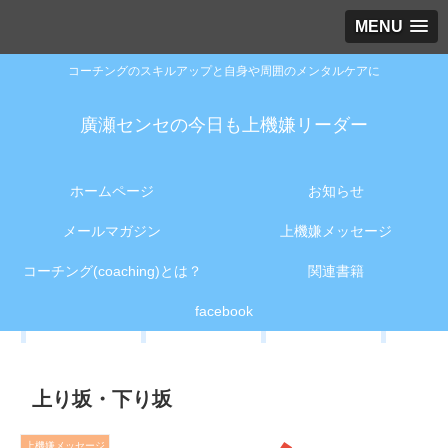
MENU
コーチングのスキルアップと自身や周囲のメンタルケアに
廣瀬センセの今日も上機嫌リーダー
ホームページ
お知らせ
メールマガジン
上機嫌メッセージ
コーチング(coaching)とは？
関連書籍
facebook
上り坂・下り坂
上機嫌メッセージ