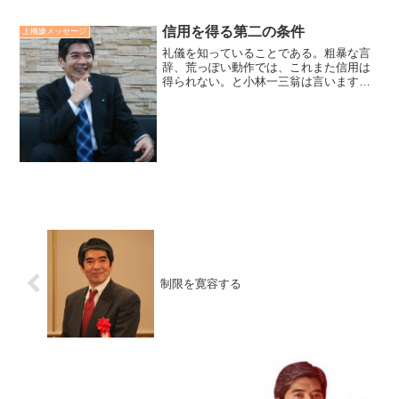
客や部下、同僚、上司、さらには家族を
「おもてなし」出来る人だと思っていま
信用を得る第二の条件
上機嫌メッセージ
す。おもてなしは決して義...
礼儀を知っていることである。粗暴な言
辞、荒っぽい動作では、これまた信用は
得られない。と小林一三翁は言います。
パワハラが言われる現代社会に於いても
重要なことです。「信用の前提は人間関
係の良好さ。良い人間関係を築く基は、
相手の存在への尊重」です...
制限を寛容する