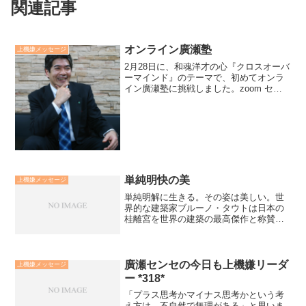
関連記事
オンライン廣瀬塾
上機嫌メッセージ
2月28日に、和魂洋才の心『クロスオーバ
ーマインド』のテーマで、初めてオンラ
イン廣瀬塾に挑戦しました。zoom セミ
ナー実施の提案を「私のライブ感が消え
てしまう」と言い訳して先延ばししてき
ました。全国から参加頂きました。和魂
をzoom（洋才...
単純明快の美
上機嫌メッセージ
単純明解に生きる。その姿は美しい。世
界的な建築家ブルーノ・タウトは日本の
桂離宮を世界の建築の最高傑作と称賛
し、「最も単純なもののなかに最大の美
がある」と言う言葉を残しています。必
要な機能を簡潔に充たしながらも、余計
な装飾を一切排した「清潔」...
廣瀬センセの今日も上機嫌リーダ
上機嫌メッセージ
ー *318*
「プラス思考かマイナス思考かという考
え方は、不自然で無理がある」と思いま