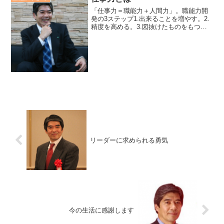
「仕事力＝職能力＋人間力」。職能力開
発の3ステップ1.出来ることを増やす。2.
精度を高める。3.図抜けたものをもつ。
人間力開発の3ステップ1.自らを知る。2.
自らを律する。3.自らを磨き続ける。仕
事を通して、職能力と人間力の開発を同
時進行で...
リーダーに求められる勇気
今の生活に感謝します