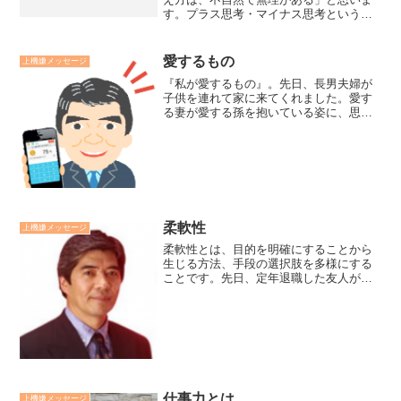
す。プラス思考・マイナス思考という考
え方の前提にはプラス思考が正しく、マ
イナス思考が悪いという考え方がありま
す。現実には多くの人が苦しむのは、こ
愛するもの
上機嫌メッセージ
んな時こそプラス思考にな...
『私が愛するもの』。先日、長男夫婦が
子供を連れて家に来てくれました。愛す
る妻が愛する孫を抱いている姿に、思わ
ずカメラのシャッターを切りました。廣
瀬センセの今日も上機嫌リーダー *2,250*
柔軟性
上機嫌メッセージ
柔軟性とは、目的を明確にすることから
生じる方法、手段の選択肢を多様にする
ことです。先日、定年退職した友人が感
謝を伝えようと、奥さんと二人で旅行を
し、「妻と3日も一緒だと疲れた」と愚痴
る彼に、「奥さんにありがとうと伝えた
かい？」と尋ねると「旅...
仕事力とは
上機嫌メッセージ