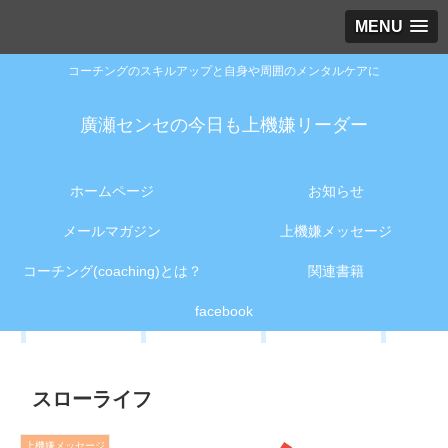
MENU
コーチングのスキルアップと自身や周囲のメンタルケアに
廣瀬センセの今日も上機嫌リーダー
ホームページ
お知らせ
メールマガジン
上機嫌メッセージ
コーチング(coaching)とは？
関連書籍
facebook
スローライフ
上機嫌メッセージ