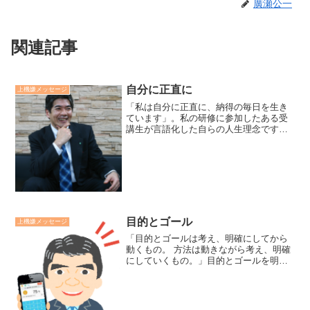
廣瀬公一
関連記事
自分に正直に
上機嫌メッセージ
「私は自分に正直に、納得の毎日を生き
ています」。私の研修に参加したある受
講生が言語化した自らの人生理念です。
その方がこの理念を宣言した時の、静か
だけれどとても力強く、清々しいエネル
ギーを感じました。自分に正直に選択
し、選択を納得する生き方っ...
目的とゴール
上機嫌メッセージ
「目的とゴールは考え、明確にしてから
動くもの。 方法は動きながら考え、明確
にしていくもの。」目的とゴールを明確
にしないまま動きだすと迷走し、やって
いることが無意味に思うものです。方法
が明確になってからやろうとすると、腰
が重くなったり、臆病に...