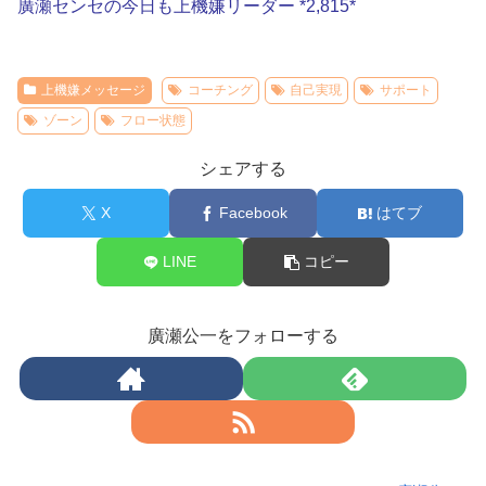
廣瀬センセの今日も上機嫌リーダー *2,815*
上機嫌メッセージ
コーチング
自己実現
サポート
ゾーン
フロー状態
シェアする
X
Facebook
はてブ
LINE
コピー
廣瀬公一をフォローする