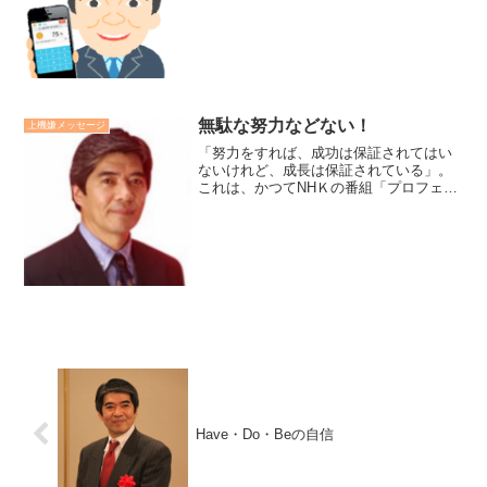
しか歩めない、二度と歩めぬかけがいの
ないこの道。広い時もある。せまい時も
ある。のぼりもあればくだりもある。
坦々とした時もあれば、かき...
無駄な努力などない！
上機嫌メッセージ
「努力をすれば、成功は保証されてはい
ないけれど、成長は保証されている」。
これは、かつてNHＫの番組「プロフェッ
ショナル仕事の流儀」の中で、ＳMAＰの
中居正広リーダーは言い、とても心に残
った言葉です。たとえ、成長がなくと
も、人から評価されなく...
Have・Do・Beの自信