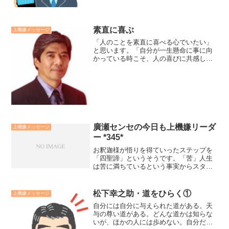
素直に喜ぶ
上機嫌メッセージ
「人のことを素直に喜べる心でいたい」
と思います。「自分が一生懸命に事に向
かっている時こそ、人の喜びに共感し素
直に喜べる」と思います。そして、次は
自分の番だとファイトが出てきます。も
し嫉妬する心が出るとしたら自分が懸命
に生きていないか、課題か...
廣瀬センセの今日も上機嫌リーダ
上機嫌メッセージ
ー *345*
お釈迦様が悟りを得ていったステップを
「四聖諦」というそうです。「苦」人生
は苦に満ちているという事実からスター
トします。「集」その苦悩をもたらす原
因は煩悩にあることを発見ます。「滅」
その煩悩の火を消していくことにより涅
松下幸之助・道をひらく①
上機嫌メッセージ
槃の境地に至ります。「道...
自分には自分に与えられた道がある。天
与の尊い道がある。どんな道かは知らな
いが、ほかの人には歩めない。自分だけ