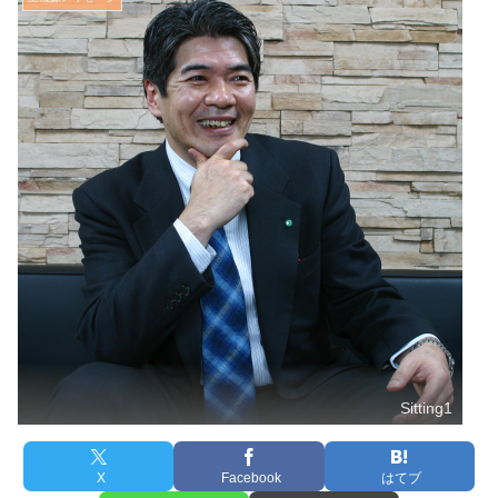
Sitting1
X
Facebook
はてブ