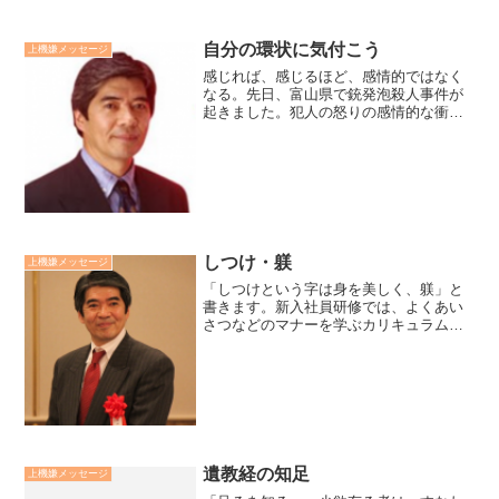
自分の環状に気付こう
上機嫌メッセージ
感じれば、感じるほど、感情的ではなく
なる。先日、富山県で銃発泡殺人事件が
起きました。犯人の怒りの感情的な衝動
が引き起こした事件と考えています。感
じるとは例えば「今、私は怒っている」
と気づくことです。怒りの感情に気づけ
ば、それだけで怒りの感情...
しつけ・躾
上機嫌メッセージ
「しつけという字は身を美しく、躾」と
書きます。新入社員研修では、よくあい
さつなどのマナーを学ぶカリキュラムが
実施されます。それをペットがしつけら
れる様な気持ちで受けるのは、もったい
ないと思います。しつけは美しい身のこ
なし方であり、習慣化によ...
遺教経の知足
上機嫌メッセージ