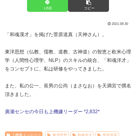
LINE
コピー
2021.09.30
「和魂漢才」を掲げた菅原道真（天神さん）。
東洋思想（仏教、儒教、道教、古神道）の智恵と欧米心理
学（人間性心理学、NLP）のスキルの統合、「和魂洋才」
をコンセプトに、私は研修をやってきました。
また、私の公一、長男の公尚（まさなお）を天満宮で撰名
頂きました。
廣瀬センセの今日も上機嫌リーダー *2,832*
上機嫌メッセージ
東洋思想
和魂洋才
菅原道真