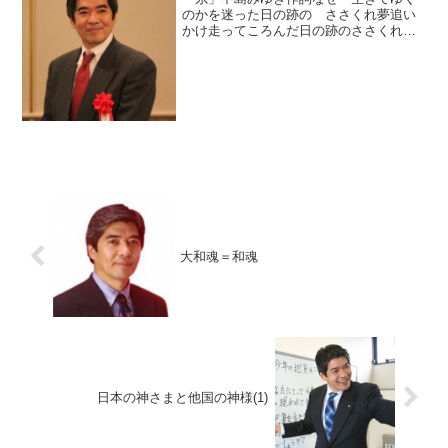
のかを迷った日の跡の ささくれ夢追い
かけ走ってころんだ日の跡のささくれこ
んな糸が何になるの心許なくて 震えて
た風の中縦の糸はあなた 横の糸は私織
りなす布は いつか誰かの傷をかばうか
もしれない縦の糸はあなた...
大和魂＝和魂
日本の神さまと他国の神様(1)