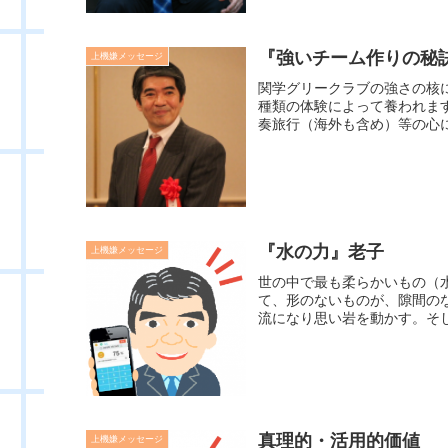
『強いチーム作りの秘訣
上機嫌メッセージ
関学グリークラブの強さの核
種類の体験によって養われます
奏旅行（海外も含め）等の心に
『水の力』老子
上機嫌メッセージ
世の中で最も柔らかいもの（
て、形のないものが、隙間の
流になり思い岩を動かす。そし
真理的・活用的価値
上機嫌メッセージ