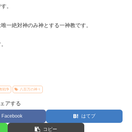
です。
は唯一絶対神のみ神とする一神教です。
す。
教戦争
八百万の神々
ェアする
Facebook
はてブ
コピー