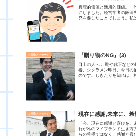
真理的価値と活用的価値。一
にしました。経営学者の飯田
究を要したことでしょう。私は
『贈り物のNG』(3)
上機嫌メッセージ
目上の人へ： 靴や靴下など
椿、シクラメン昨日、今日の
のです。しきたりを知れば、相
現在に感謝,未来に、
上機嫌メッセージ
「今、現在に感謝と喜びを。
れが私のマイプランド生き方
らの希望ではなく、感謝と喜び