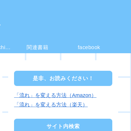
ー
コーチング(coaching)とは？
関連書籍
facebook
是非、お読みください！
「流れ」を変える方法（Amazon）
「流れ」を変える方法（楽天）
サイト内検索