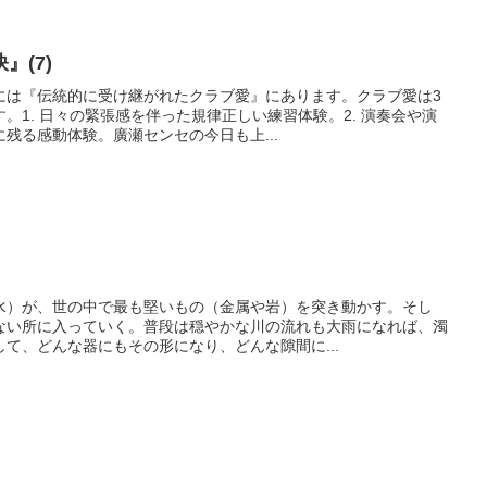
』(7)
には『伝統的に受け継がれたクラブ愛』にあります。クラブ愛は3
。1. 日々の緊張感を伴った規律正しい練習体験。2. 演奏会や演
残る感動体験。廣瀬センセの今日も上...
水）が、世の中で最も堅いもの（金属や岩）を突き動かす。そし
ない所に入っていく。普段は穏やかな川の流れも大雨になれば、濁
て、どんな器にもその形になり、どんな隙間に...