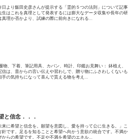
昨日より飯田史彦さんが提示する「霊的５つの法則」について記事
先生はこれを真理として発表するには膨大なデータ収集や長年の研
真理か否かより、試練の際に前向きになれる...
の履物、下着、筆記用具、カバン、時計、印鑑お見舞い： 鉢植え、
配信は、昔からの言い伝えや習わしで、贈り物にふさわしくないも
手の気持ちになって喜んで貰える物を考え...
希望と信念．．．
未来に希望と信念を。願望を意図し、愛を持って公に生きる。」こ
方針です。足るを知ることと希望へ向かう意欲の統合です。不満か
からの希望です。不足や不満を希望のエネル...