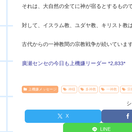
それは、大自然の全てに神が宿るとするもの
対して、イスラム教、ユダヤ教、キリスト教
古代からの一神教間の宗教戦争が続いていま
廣瀬センセの今日も上機嫌リーダー *2,833*
上機嫌メッセージ
神様
多神教
一神教
宗
シ
X
LINE