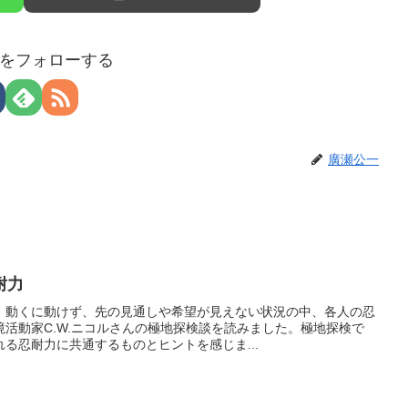
をフォローする
廣瀬公一
耐力
、動くに動けず、先の見通しや希望が見えない状況の中、各人の忍
活動家C.W.ニコルさんの極地探検談を読みました。極地探検で
る忍耐力に共通するものとヒントを感じま...