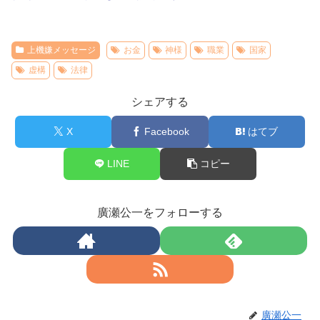
上機嫌メッセージ
お金
神様
職業
国家
虚構
法律
シェアする
X
Facebook
はてブ
LINE
コピー
廣瀬公一をフォローする
廣瀬公一