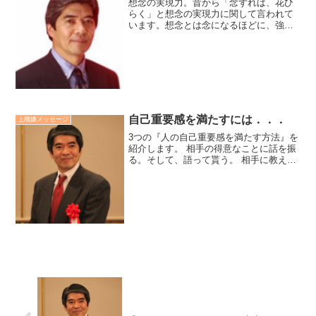
想念の実現力。昔から「念ずれば、花ひ
らく」と想念の実現力に関して言われて
います。想念とは念になるほどに、強く
繰り返される想いです。「想念＝願望×思
考×感情」です。想念は意識的なもの以上
に無意識にしている願望や思考、そして
感情の習慣がプラスに...
自己重要感を満たすには．．．
上機嫌メッセージ
3つの『人の自己重要感を満たす方法』を
紹介します。 相手の得意なことに話を振
る。そして、語って貰う。 相手に教えを
請う。そして、その報告をして感謝す
る。 その人がいない所で、その人の善を
語る。上の3つの方法は相手を特別扱いし
たり、誉めるより...