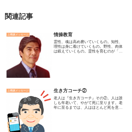
関連記事
情操教育
上機嫌メッセージ
霊性、魂は高め磨いていくもの。知性、
理性は身に着けていくもの。野性、肉体
は鍛えていくもの。霊性を育むのが「徳
育」。知性を育むのが「知育」。肉体を
鍛えのが「体育」。それらを繋ぎ、豊か
な感性が育むのが「情操教育」。何歳に
なっても、この４つの教育...
生き方コーチ②
上機嫌メッセージ
老人は『生き方コーチ』その②。人は誰
しも年老いて、やがて死に至ります。老
年に至るまでは、人はほとんど死を意識
することなく日々を過ごしています。
「老い」を自覚した老人だけが、死の足
音を聞き、人はいかに死すべきか、いか
に生きるべきか、目先の利害...