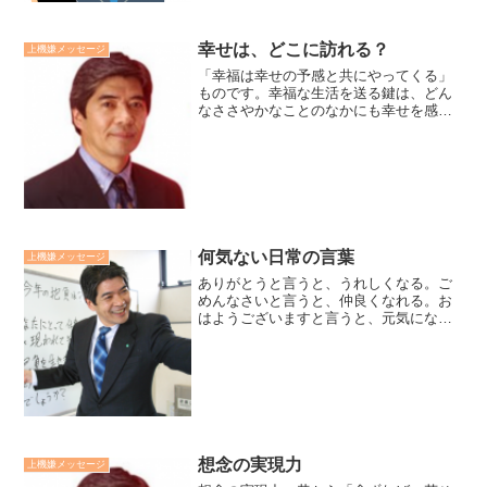
幸せは、どこに訪れる？
上機嫌メッセージ
「幸福は幸せの予感と共にやってくる」
ものです。幸福な生活を送る鍵は、どん
なささやかなことのなかにも幸せを感じ
とることです。その習慣の積み重ねが人
生を幸福へと導いてくれます。まさに
「幸せは幸せを感じる心に訪れる」で
す。廣瀬センセの今日も上機嫌...
何気ない日常の言葉
上機嫌メッセージ
ありがとうと言うと、うれしくなる。ご
めんなさいと言うと、仲良くなれる。お
はようございますと言うと、元気にな
る。これは、私が小学生にしたセミナー
で伝えた言葉です。児童達は素直に大き
な声でこの言葉を言ってくれました。そ
の姿に、私達はこんなに素直...
想念の実現力
上機嫌メッセージ