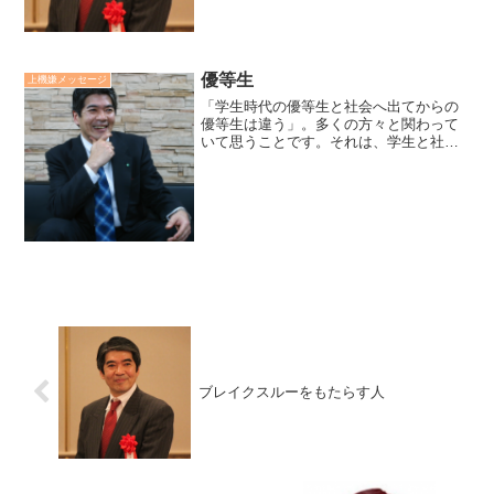
に渡ること。道：この滅によ...
優等生
上機嫌メッセージ
「学生時代の優等生と社会へ出てからの
優等生は違う」。多くの方々と関わって
いて思うことです。それは、学生と社会
人の学習の目的が違うからでしょう。学
生は、知識を増やす為の学習、「インプ
ットの為のインプット」。社会人は、実
践する為の学習、「アウト...
ブレイクスルーをもたらす人