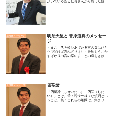
頂いているある社長さんから貰った嬉し
い言葉です。私は、営業マン時代は結果
で貢献する、外資系の研修会社時代は能
力で貢献する、そんな思いで働いてきま
した。考えてみれば、「誰...
明治天皇と 菅原道真のメッセー
上機嫌メッセージ
ジ
・まごゝろを歌ひあげたる言の葉はひと
たび聞けば忘れざりけり・天地をうごか
すばかりの言の葉のまことの道をきはめ
てしがな明治天皇御製・心だに 誠の道に
かないなば 祈らずとても 神や護らん菅原
道真廣瀬センセの今日も上機嫌リーダー
*2,199*
四聖諦
上機嫌メッセージ
「四聖諦（しせいたい）・四諦（した
い）」とは。苦：現世の様々な煩悶とい
うこと。集：これらの煩悶は、集まりも
つれてくるということ。「苦」と「集」
は過去に自分が蒔いた種から生じる迷界
の因果。滅：こうした迷界を脱し、悟界