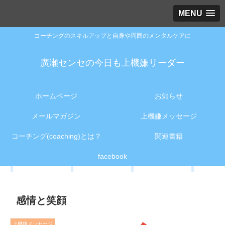
MENU
コーチングのスキルアップと自身や周囲のメンタルケアに
廣瀬センセの今日も上機嫌リーダー
ホームページ
お知らせ
メールマガジン
上機嫌メッセージ
コーチング(coaching)とは？
関連書籍
facebook
感情と笑顔
上機嫌メッセージ