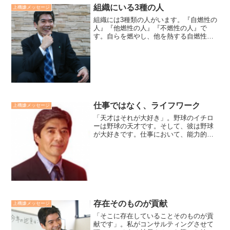
組織にいる3種の人
上機嫌メッセージ
組織には3種類の人がいます。『自燃性の
人』『他燃性の人』『不燃性の人』で
す。自らを燃やし、他を熱する自燃性の
人。自燃性の人によって、火がつき燃え
ていく他燃性の人。火がつかず、燃えな
い不燃性の人。『2・6・2の法則」の様な
割合で組織に存在して...
仕事ではなく、ライフワーク
上機嫌メッセージ
「天才はそれが大好き」。野球のイチロ
ーは野球の天才です。そして、彼は野球
が大好きです。仕事において、能力的に
優秀な人は沢山います。しかし、天才は
少ないものです。いくら優秀な人でも、
最終的には天才にはかないません。それ
は、天才は「仕事ではなく...
存在そのものが貢献
上機嫌メッセージ
「そこに存在していることそのものが貢
献です」。私がコンサルティングさせて