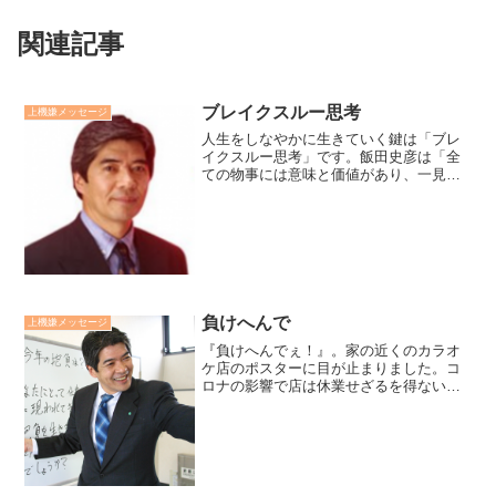
関連記事
ブレイクスルー思考
上機嫌メッセージ
人生をしなやかに生きていく鍵は「ブレ
イクスルー思考」です。飯田史彦は「全
ての物事には意味と価値があり、一見、
失敗・不幸のように見えることも、全て
自身の成長の為に用意されている順調な
試練である」という信念をもつことによ
って、「人生の試練を積極...
負けへんで
上機嫌メッセージ
『負けへんでぇ！』。家の近くのカラオ
ケ店のポスターに目が止まりました。コ
ロナの影響で店は休業せざるを得ない状
況の中で、マスター自慢のスパゲティの
宅配をやるようです。この店のマスター
は毎朝、店の前だけでなく、近所を清掃
していて、その姿に感心し...