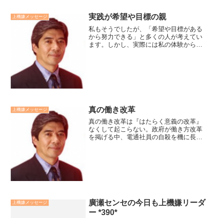
実践が希望や目標の親
上機嫌メッセージ
私もそうでしたが、「希望や目標がある
から努力できる」と多くの人が考えてい
ます。しかし、実際には私の体験から言
って逆でした。まずは、今すべき基本的
な実践を続けていく。すると、しだいに
心が前向きになり、実践目標が見え始
め、希望と意欲が湧いてきま...
真の働き改革
上機嫌メッセージ
真の働き改革は『はたらく意義の改革』
なくして起こらない。政府が働き方改革
を掲げる中、電通社員の自殺を機に長時
間労働の抑制に動き出しています。真に
働く人を大事にする企業はただ単純に勤
務時間を短くすることではなく、企業収
益の為だけでもない、はた...
廣瀬センセの今日も上機嫌リーダ
上機嫌メッセージ
ー *390*