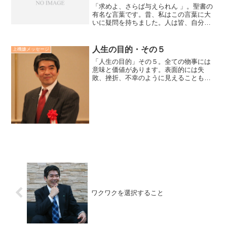
「求めよ、さらば与えられん 」。聖書の
有名な言葉です。昔、私はこの言葉に大
いに疑問を持ちました。人は皆、自分ら
しく幸福に生きたいと思っている。で
も、そんな人は少ない・・「この言葉は
本当でした」。求めるものが手に入らな
人生の目的・その５
上機嫌メッセージ
いとしたら、求める相手を...
「人生の目的」その５。全ての物事には
意味と価値があります。表面的には失
敗、挫折、不幸のように見えることも、
全て自分自身の魂の成長の為に用意され
ている順調な試練であるという信念を持
つことが大事です。これにによって、人
生の試練を積極的に乗り越え...
ワクワクを選択すること