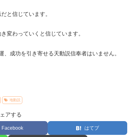
第だと信じています。
動き変わっていくと信じています。
幸運、成功を引き寄せる天動説信奉者はいません。
地動説
ェアする
Facebook
はてブ