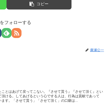
コピー
をフォローする
廣瀬公一
たことはあげて戻ってこない。『させて貰う』『させて頂く』とい
て頂ける。してあげるという心でする人は、行為は貢献であって
ます。「させて貰う」「させて頂く」の口癖は...