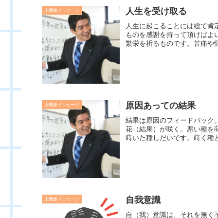
人生を受け取る
上機嫌メッセージ
人生に起こることには総て肯
ものを感謝を持って頂けばよ
繁栄を祈るものです。苦痛や悩
原因あっての結果
上機嫌メッセージ
結果は原因のフィードバック
花（結果）が咲く。悪い種を
蒔いた種しだいです。蒔く種と
自我意識
上機嫌メッセージ
自（我）意識は、それを無く