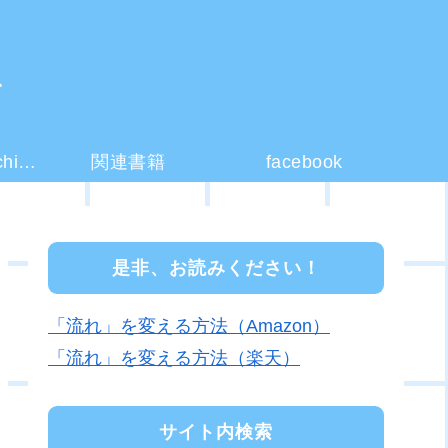
ー
コーチング(coaching)とは？
関連書籍
facebook
是非、お読みください！
「流れ」を変える方法（Amazon）
「流れ」を変える方法（楽天）
サイト内検索