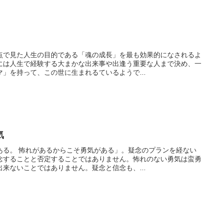
点で見た人生の目的である「魂の成長」を最も効果的になされるよ
には人生で経験する大まかな出来事や出逢う重要な人まで決め、一
」を持って、この世に生まれるているようで...
気
ある。 怖れがあるからこそ勇気がある」。疑念のプランを経ない
念することと否定することではありません。怖れのない勇気は蛮勇
来ないことではありません。疑念と信念も、...