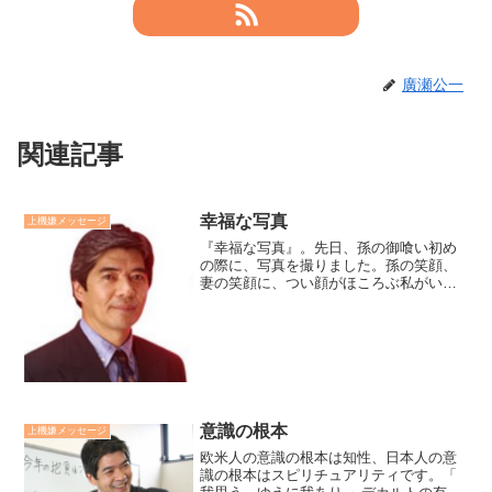
廣瀬公一
関連記事
幸福な写真
上機嫌メッセージ
『幸福な写真』。先日、孫の御喰い初め
の際に、写真を撮りました。孫の笑顔、
妻の笑顔に、つい顔がほころぶ私がいま
した。この様な時間をきっと幸福と言う
のでしょうね。廣瀬センセの今日も上機
嫌リーダー *2,296*
意識の根本
上機嫌メッセージ
欧米人の意識の根本は知性、日本人の意
識の根本はスピリチュアリティです。「