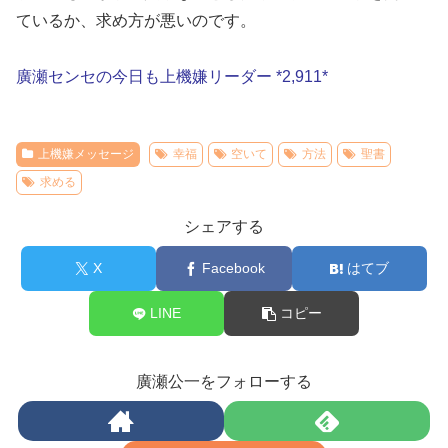
ているか、求め方が悪いのです。
廣瀬センセの今日も上機嫌リーダー *2,911*
上機嫌メッセージ
幸福
空いて
方法
聖書
求める
シェアする
X
Facebook
はてブ
LINE
コピー
廣瀬公一をフォローする