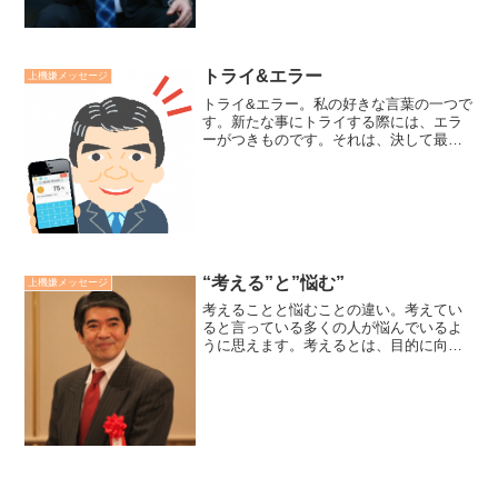
トライ&エラー
上機嫌メッセージ
トライ&エラー。私の好きな言葉の一つで
す。新たな事にトライする際には、エラ
ーがつきものです。それは、決して最終
的な失敗ではなく、他のやり方をトライ
するきっかけになります。私が尊敬する
生き方モデルのひとりの方の座右の銘
は、「物事は成功するまで...
“考える”と”悩む”
上機嫌メッセージ
考えることと悩むことの違い。考えてい
ると言っている多くの人が悩んでいるよ
うに思えます。考えるとは、目的に向か
って脳を使うことです。悩んでいる人は
目的がなく、あるいは不明確なまま、脳
を使っていると言えます。悩むことが悪
いとは言いませんが、随分...