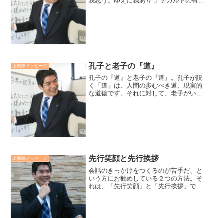
我思う。ゆえに我あり 」デカルトの有名
な言葉です。欧米人の人間観の根本は思
考。思考は物質と精神、自分と他者、人
間と自然という様に分離します。日本人
の人間観の根本は霊性...
孔子と老子の『道』
上機嫌メッセージ
孔子の『道』と老子の『道』。孔子が説
く「道」は、人間の歩むべき道、現実的
な道徳です。それに対して、老子がいう
「道（タオ）」は宇宙の原理のことで
す。老子は言います。「力むと失敗す
る。力を抜くと波に乗ったように進んで
いくものだ」と。リラックスの...
先行笑顔と先行挨拶
上機嫌メッセージ
会話のきっかけをつくるのが苦手だ、と
いう方にお勧めしている２つの方法。そ
れは、「先行笑顔」と「先行挨拶」で
す。つまり、先に微笑むことと先に挨拶
することです。この二つによって、先に
会話の口火を切ることができます。そこ
から、何げないお天気レベル...