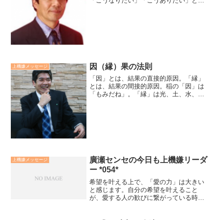
「こうなりたい」「こうありたい」とビ
ジョンを描きます。その為の中長期目
標、短期目標、今日一日の行動目標を書
きます。そして、その目標達成、行動目
標は、「なぜ、何の為にやるの...
因（縁）果の法則
上機嫌メッセージ
「因」とは、結果の直接的原因。「縁」
とは、結果の間接的原因。稲の「因」は
「もみだね」。「縁」は光、土、水、手
入れ、肥料・・等々。欧米には、「縁」
という概念はないようです。だから、身
体や組織の具合を悪くしている因を特定
し、手術リストラしようと...
廣瀬センセの今日も上機嫌リーダ
上機嫌メッセージ
ー *054*
希望を叶える上で、「愛の力」は大きい
と感じます。自分の希望を叶えること
が、愛する人の歓びに繋がっている時、
実現力は加速し、困難をも超えていく力
を2倍にも3倍にもしてくれます。配偶者