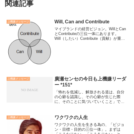
関連記事
Will, Can and Contribute
上機嫌メッセージ
マイブランドの経営ビジョン。WillとCan
とContributeの三位一体にあります。
Will（したい）Contribute（貢献）が重な
り合った所が理念。WillとCan（能力）が
重なり合った所が才能。CanとContribute
の重な...
廣瀬センセの今日も上機嫌リーダ
上機嫌メッセージ
ー *151*
「怖れを低減し、解放される道は、自分
の心癖を認識し、その心癖が生じた際
に、そのことに気づいていくこと」で
す。例えば、他人から批判されることを
怖れるならば、自分が他人を批判しがち
な心癖を持っていることを認め、おりに
ワクワクの人生
上機嫌メッセージ
ふれて、心の中で他人を非難し...
ワクワクの人生を生きる為の、「ビジョ
ン・目標・目的の三位一体」。まずは