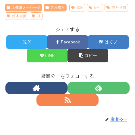
上機嫌メッセージ
名言格言
感謝
悟り
当たり前
鈴木大拙
禅
シェアする
X
Facebook
はてブ
LINE
コピー
廣瀬公一をフォローする
廣瀬公一