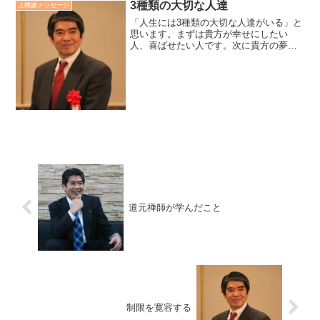
や親、子供、家族、愛する人に、自分の
3種類の大切な人達
上機嫌メッセージ
ビジョンをわかち合いまし...
「人生には3種類の大切な人達がいる」と
思います。まずは貴方が幸せにしたい
人、喜ばせたい人です。次に貴方の夢を
わかってくれる人です。そして貴方が苦
しい時に、その気持ちをわかってくれる
人です。この3種類の人は必ずしも同一人
物ではありません。貴方...
道元禅師が学んだこと
制限を寛容する