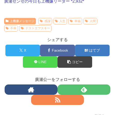
廣瀬センセの今日も上機嫌リーダー *2,932*
上機嫌メッセージ
感謝
人生
幸福
人間
不幸
ドストエフスキー
シェアする
X
Facebook
はてブ
LINE
コピー
廣瀬公一をフォローする