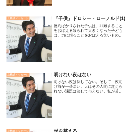
『子供』ドロシー・ローノルド(1)
上機嫌メッセージ
批判ばかりされた子供は、非難すること
をおぼえる殴られて大きくなった子ども
は、力に頼ることをおぼえる笑いものに
された子どもは、物を言わずにいること
をおぼえる皮肉にさらされた子どもは、
鈍い良心の持ち主となるしかし激励を受
けた子どもは、自信をおぼ...
明けない夜はない
上機嫌メッセージ
明けない夜は決してない。そして、夜明
け前が一番暗い。天はその人間に超えら
れない課題は決して与えない。私が苦難
に苦しでいた時に、母がくれた言葉で
す。その時は、なぐさめの言葉に聴いて
いましたが、その苦難を超え、様々な体
験をしてきて、母の言葉は人...
形を整える
上機嫌メッセージ