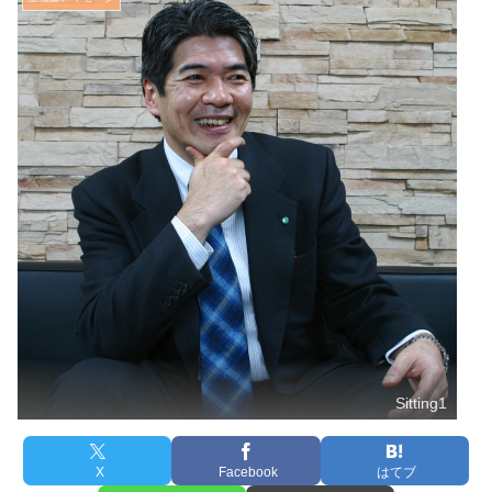
Sitting1
X
Facebook
はてブ