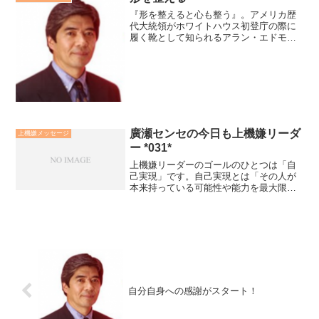
『形を整えると心も整う』。アメリカ歴
代大統領がホワイトハウス初登庁の際に
履く靴として知られるアラン・エドモン
ズの「パークアベニュー」の靴がお気に
入りです。私は冠婚葬祭や気が張る講演
や場所に行く際には、この靴を履きま
す。この靴を履くと、心に背...
廣瀬センセの今日も上機嫌リーダ
上機嫌メッセージ
ー *031*
上機嫌リーダーのゴールのひとつは「自
己実現」です。自己実現とは「その人が
本来持っている可能性や能力を最大限に
発揮すること」です。それは決して、他
人との比較するものではありません。人
は自己実現の状態にいる時に、心理学者
ミハイ・チクセントミハイ...
自分自身への感謝がスタート！