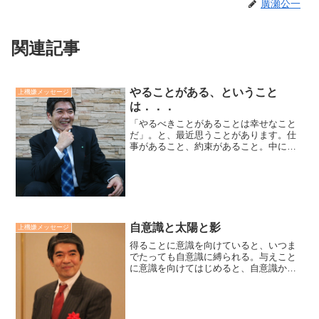
廣瀬公一
関連記事
やることがある、ということ
上機嫌メッセージ
は．．．
「やるべきことがあることは幸せなこと
だ」。と、最近思うことがあります。仕
事があること、約束があること。中に
は、正直あまり気乗りのしないこともあ
りますが、そのことを感謝して誠実に出
来る全力で取り組んでいくと決めまし
た。そこから、何か次の展開が...
自意識と太陽と影
上機嫌メッセージ
得ることに意識を向けていると、いつま
でたっても自意識に縛られる。与えこと
に意識を向けてはじめると、自意識から
解放されはじめる。自意識は私につきま
とう影のようだ。太陽を背にした時、影
は私の前に表れる。しかし、太陽に向か
った時、影は私の後ろにい...