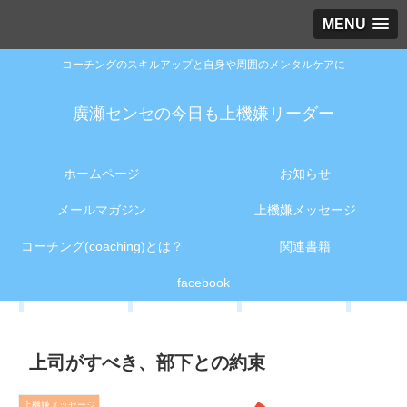
MENU
コーチングのスキルアップと自身や周囲のメンタルケアに
廣瀬センセの今日も上機嫌リーダー
ホームページ
お知らせ
メールマガジン
上機嫌メッセージ
コーチング(coaching)とは？
関連書籍
facebook
上司がすべき、部下との約束
上機嫌メッセージ