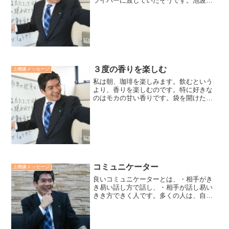
ライバーに渡していたそうです。池波氏
は言います。「無愛想な運転手でも、チ
ップを渡しすと笑顔で礼を言う。する
と、気分が良くなり、次の乗客に丁寧に
応対する。すると、...
３度の香りを楽しむ
上機嫌メッセージ
私は朝、珈琲を楽しみます。飲むという
より、香りを楽しむのです。特に好きな
のはモカの甘い香りです。袋を開けた瞬
間、中のドリップを開いた瞬間、少量の
湯を注いで蒸らしている瞬間、この三つ
の香りがとても好きです。ほんの短い時
間、少額で味わう贅沢を楽...
コミュニケーター
上機嫌メッセージ
良いコミュニケーターとは、・相手がき
き易い話し方で話し、・相手が話し易い
きき方できく人です。多くの人は、自分
が話し易い話し方で話し、自分がきき易
いきき方できいています。素晴らしいコ
ミュニケーターとは、・相手がききたく
なるように話し、・相手話...