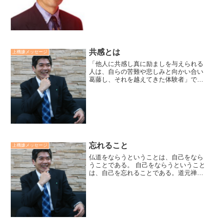
人間力とは人生を力強く切り拓いていく
チカラです。それは、苦難対応力、上機
嫌力、他喜脳力の三位一...
共感とは
上機嫌メッセージ
「他人に共感し真に励ましを与えられる
人は、自らの苦難や悲しみと向かい合い
葛藤し、それを越えてきた体験者」で
す。共感とは相手が「この人は私の気持
ちをわかってくれている」と感じられる
ことです。そして、他人を真に励ますも
のは口先のテクニックではな...
忘れること
上機嫌メッセージ
仏道をならうということは、自己をなら
うことである。 自己をならうということ
は、自己を忘れることである。道元禅師
の言葉です。悟りの道は自我意識からの
解放の道だと思い、自我意識は捨てよう
としても、更にそのことに囚われてしま
います。捨てるのではな...