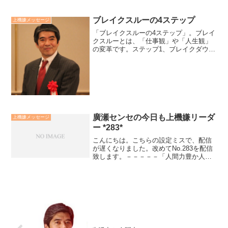
ブレイクスルーの4ステップ
上機嫌メッセージ
「ブレイクスルーの4ステップ」。ブレイ
クスルーとは、「仕事観」や「人生観」
の変革です。ステップ1、ブレイクダウン
（苦難や試練）に直面する。ステップ2、
引き金となる言葉と出会う。ステップ3、
モデルとなる人から影響（響育）を受け
る。ステップ4、...
廣瀬センセの今日も上機嫌リーダ
上機嫌メッセージ
ー *283*
こんにちは。こちらの設定ミスで、配信
が遅くなりました。改めてNo.283を配信
致します。－－－－－「人間力豊か人を
一言で表すと、愛と信頼の三位一体の
人」です。自分自身を愛し信頼し、他人
を愛し信頼し、宇宙の法則を愛し信頼す
る人です。自身を愛し...