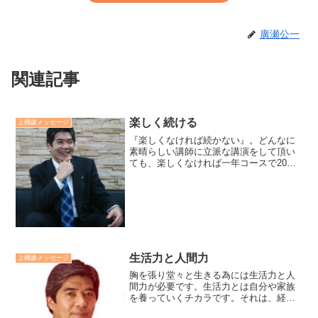
廣瀬公一
関連記事
楽しく続ける
上機嫌メッセージ
『楽しくなければ続かない』。どんなに
素晴らしい講師に立派な講演をして頂い
ても、楽しくなければ一年コースで20年
は続きません。その鍵は参加者の主体性
とチームワークを支援することです。参
加者からの提案で実施した浜名湖での楽
しかった一泊合宿研修で...
生活力と人間力
上機嫌メッセージ
胸を張り堂々と生きる為には生活力と人
間力が必要です。生活力とは自分や家族
を養っていくチカラです。それは、経済
力、健康力、関係力、仕事力の4つです。