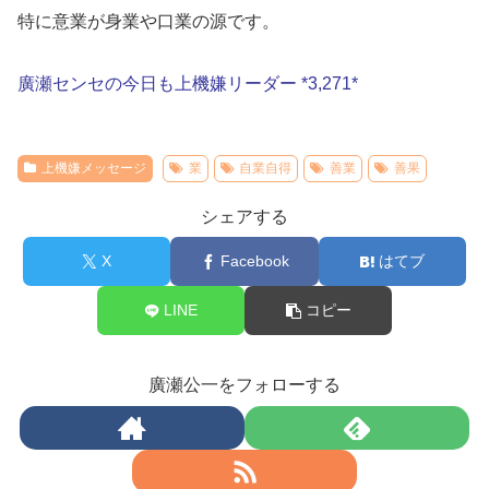
特に意業が身業や口業の源です。
廣瀬センセの今日も上機嫌リーダー *3,271*
上機嫌メッセージ
業
自業自得
善業
善果
シェアする
X
Facebook
はてブ
LINE
コピー
廣瀬公一をフォローする