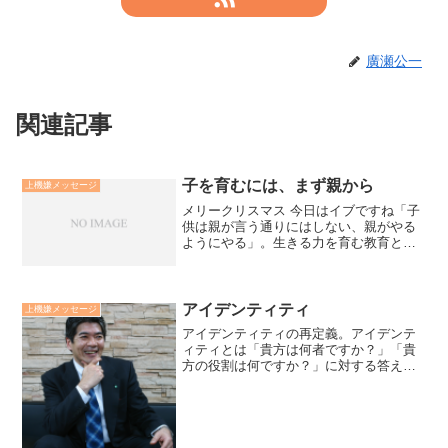
廣瀬公一
関連記事
子を育むには、まず親から
上機嫌メッセージ
メリークリスマス 今日はイブですね「子
供は親が言う通りにはしない、親がやる
ようにやる」。生きる力を育む教育とい
うことが叫ばれて久しくなります。子供
の生きる力を育む為には、「まず親が善
き希望と共に、明るく真摯に努力する
姿」を子供に見せていくこ...
アイデンティティ
上機嫌メッセージ
アイデンティティの再定義。アイデンテ
ィティとは「貴方は何者ですか？」「貴
方の役割は何ですか？」に対する答えで
す。アイデンティティの再定義とは、蛇
や蝶が古くなった殻から脱皮し変態する
のに似ています。「私は子供の保護者」
という定義から、「私は子...