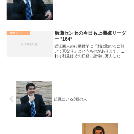
ということを考えるのでしょう。他人や
周りから要請されない内発的モチベーシ
ョンから生きていきたいもの...
廣瀬センセの今日も上機嫌リーダ
上機嫌メッセージ
ー *164*
近江商人の行動哲学に「利は勤むるに於
いて真なり」というものがあります。こ
れは利益はその任務に懸命に努力した結
果に対する「おこぼれ」にしか過ぎない
という考え、営利至上主義を諌めるもの
です。近江商人の流れをくむ企業の伊藤
忠、トヨタ自動車、ワコー...
組織にいる3種の人