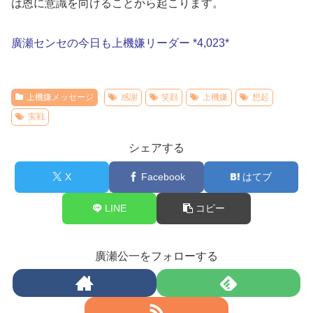
は恩に意識を向けることから起こります。
廣瀬センセの今日も上機嫌リーダー *4,023*
上機嫌メッセージ
感謝
笑顔
上機嫌
想起
実戦
シェアする
X
Facebook
はてブ
LINE
コピー
廣瀬公一をフォローする