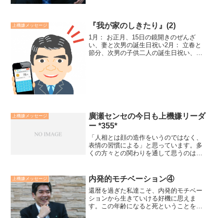
『我が家のしきたり』(2)
上機嫌メッセージ
1月： お正月、15日の鏡開きのぜんざ
い、妻と次男の誕生日祝い2月： 立春と
節分、次男の子供二人の誕生日祝い、バ
レンタインデイ3月： 桃の節句、春のお
彼岸の墓参り、ホワイトデイ4月： お花
見、長男誕生日祝い、（入学祝い）誕生
日祝いは集まる楽...
廣瀬センセの今日も上機嫌リーダ
上機嫌メッセージ
ー *355*
「人相とは顔の造作をいうのではなく、
表情の習慣による」と思っています。多
くの方々との関わりを通して思うのは、
豊かな人達に共通しているのは、人相が
善いということです。人が寄ってくる笑
顔で、周りをパッと明るくする様な笑顔
内発的モチベーション④
上機嫌メッセージ
の持ち主です。それは生ま...
還暦を過ぎた私達こそ、内発的モチベー
ションから生きていける好機に思えま
す。この年齢になると死ということを意
識するようになり、本当の意味で生きる