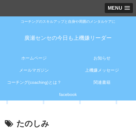
MENU
コーチングのスキルアップと自身や周囲のメンタルケアに
廣瀬センセの今日も上機嫌リーダー
ホームページ
お知らせ
メールマガジン
上機嫌メッセージ
コーチング(coaching)とは？
関連書籍
facebook
たのしみ