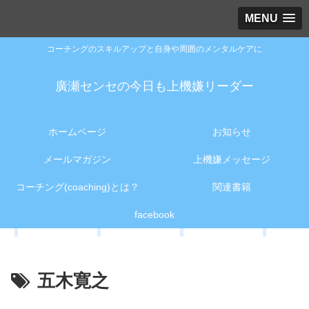
MENU
コーチングのスキルアップと自身や周囲のメンタルケアに
廣瀬センセの今日も上機嫌リーダー
ホームページ
お知らせ
メールマガジン
上機嫌メッセージ
コーチング(coaching)とは？
関連書籍
facebook
五木寛之