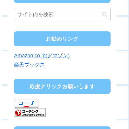
お勧めリンク
Amazon.co.jp(アマゾン)
楽天ブックス
応援クリックお願いします