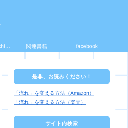
ー
コーチング(coaching)とは？
関連書籍
facebook
是非、お読みください！
「流れ」を変える方法（Amazon）
「流れ」を変える方法（楽天）
サイト内検索