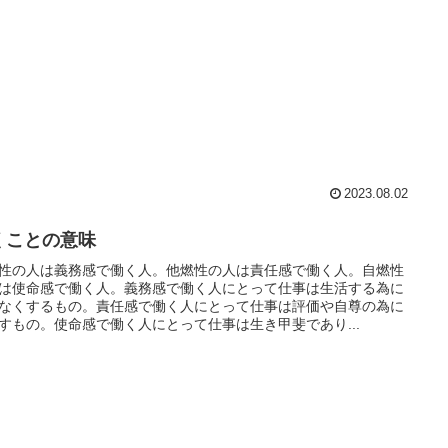
2023.08.02
くことの意味
性の人は義務感で働く人。他燃性の人は責任感で働く人。自燃性
は使命感で働く人。義務感で働く人にとって仕事は生活する為に
なくするもの。責任感で働く人にとって仕事は評価や自尊の為に
すもの。使命感で働く人にとって仕事は生き甲斐であり...