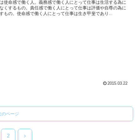
は使命感で働く人。義務感で働く人にとって仕事は生活する為に
なくするもの。責任感で働く人にとって仕事は評価や自尊の為に
すもの。使命感で働く人にとって仕事は生き甲斐であり...
2015.03.22
次のページ
次
2