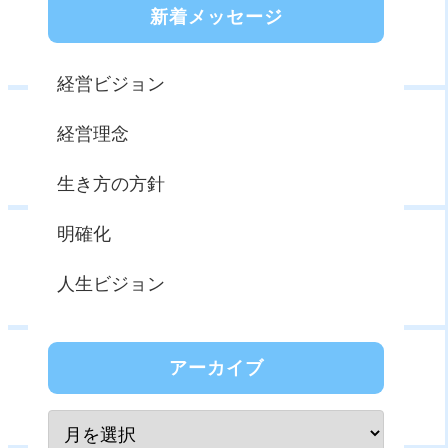
新着メッセージ
経営ビジョン
経営理念
生き方の方針
明確化
人生ビジョン
アーカイブ