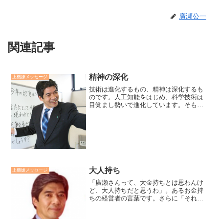
廣瀬公一
関連記事
精神の深化
上機嫌メッセージ
技術は進化するもの、精神は深化するも
のです。人工知能をはじめ、科学技術は
目覚まし勢いで進化しています。そもそ
も、技術のテーマは「How」どうやって
より早く、より効率的にを進化させるこ
とです。精神のテーマは「Why」なぜ行
うのか、なぜ働くのか...
大人持ち
上機嫌メッセージ
「廣瀬さんって、大金持ちとは思わんけ
ど、大人持ちだと思うわ」。あるお金持
ちの経営者の言葉です。さらに「それは
な、あんたが明るい人やからや。明るい
人の周りには他人が集まってくるもの