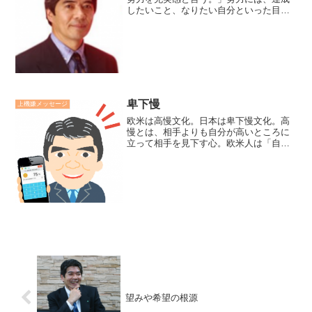
したいこと、なりたい自分といった目標
があります。その目標に向かって精進を
重ねていくことでから、楽しく充実感が
あります。もし、努力が辛いとしたら、
目標が明確か、ノルマ化し...
卑下慢
上機嫌メッセージ
欧米は高慢文化。日本は卑下慢文化。高
慢とは、相手よりも自分が高いところに
立って相手を見下す心。欧米人は「自分
の良いところは」「妻の○○料理は最高」
等と自慢します。卑下慢（仏教語）は
「自分なんて大したことない」「つまら
ないものです」と自分を卑...
望みや希望の根源