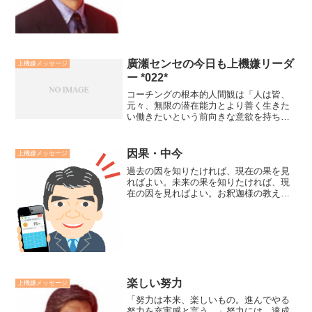
や。するとチャンスも集まってくるもん
や」と、とても嬉しい言葉を...
廣瀬センセの今日も上機嫌リーダ
上機嫌メッセージ
ー *022*
コーチングの根本的人間観は「人は皆、
元々、無限の潜在能力とより善く生きた
い働きたいという前向きな意欲を持ち、
互いはそれを力づけ合い、引き出し合う
パートナーである」です。「熟達」とは
「働くことを通して、コーチンの人間観
因果・中今
上機嫌メッセージ
を自他においてより善く信...
過去の因を知りたければ、現在の果を見
ればよい。未来の果を知りたければ、現
在の因を見ればよい。お釈迦様の教えで
す。過去も現在も、集結する「今」を精
一杯生きようとする精神を私達日本は、
何千年の間に古神道でいう『中今』とし
てきました。それは、決し...
楽しい努力
上機嫌メッセージ
「努力は本来、楽しいもの。進んでやる
努力を充実感と言う。」努力には、達成