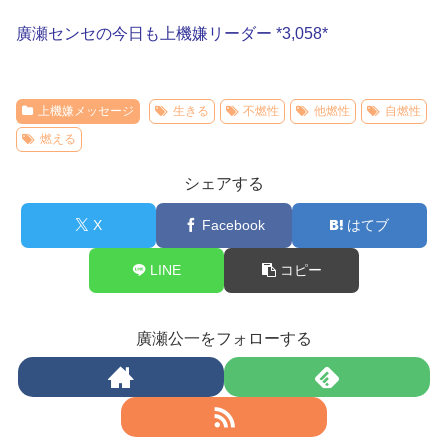
廣瀬センセの今日も上機嫌リーダー *3,058*
上機嫌メッセージ
生きる
不燃性
他燃性
自燃性
燃える
シェアする
X
Facebook
はてブ
LINE
コピー
廣瀬公一をフォローする