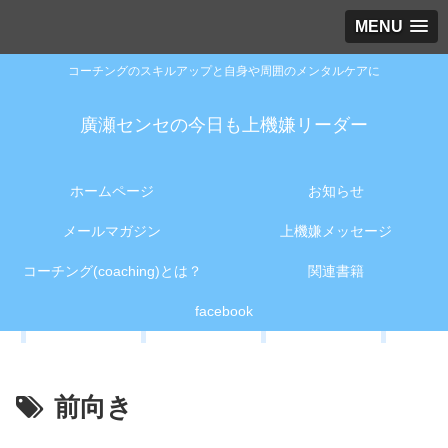
MENU
コーチングのスキルアップと自身や周囲のメンタルケアに
廣瀬センセの今日も上機嫌リーダー
ホームページ
お知らせ
メールマガジン
上機嫌メッセージ
コーチング(coaching)とは？
関連書籍
facebook
前向き