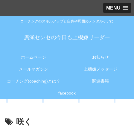
MENU
コーチングのスキルアップと自身や周囲のメンタルケアに
廣瀬センセの今日も上機嫌リーダー
ホームページ
お知らせ
メールマガジン
上機嫌メッセージ
コーチング(coaching)とは？
関連書籍
facebook
咲く