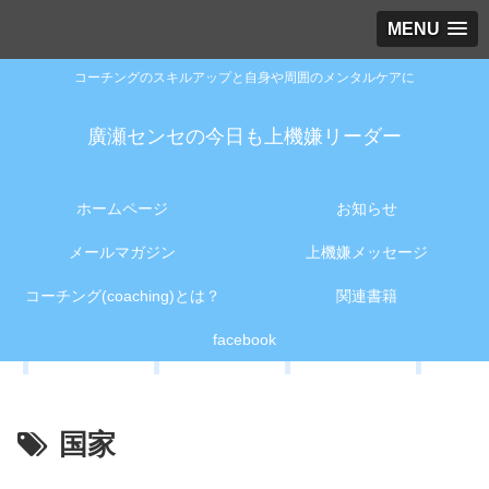
MENU
コーチングのスキルアップと自身や周囲のメンタルケアに
廣瀬センセの今日も上機嫌リーダー
ホームページ
お知らせ
メールマガジン
上機嫌メッセージ
コーチング(coaching)とは？
関連書籍
facebook
国家